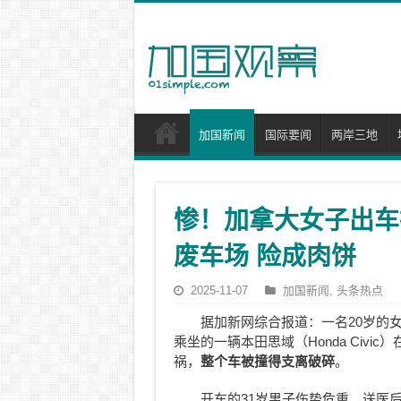
加国新闻
国际要闻
两岸三地
惨！加拿大女子出车
废车场 险成肉饼
2025-11-07
加国新闻
,
头条热点
据加新网综合报道：一名20岁的
乘坐的一辆本田思域（Honda Civi
祸，
整个车被撞得支离破碎
。
开车的31岁男子伤势危重，送医