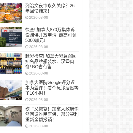
列治文夜市永久关停？26
年回忆结束！
2026-08-08
快查! 加拿大870万集体诉
讼赔偿开放申请, 最高可领
5000加元!
2026-08-08
赶紧检查! 加拿大紧急召回
知名品牌瓶装水、汉堡肉
饼! BC省有售
2026-08-08
加拿大医院Google评分近
半为差评！看个急诊居然等
了16小时！
2026-08-08
砍了又恢复！加拿大政府悄
然回调难民医保，部分福利
重新全额报销！
2026-08-08