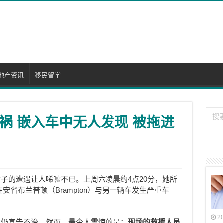
地产资讯
移民留学
祸 嵌入车中无人发现 被拖进
女子的遭遇让人唏嘘不已。上周六凌晨约4点20分，她所
c）在安省布兰普顿（Brampton）与另一辆车发生严重车
2
后仍宣告不治。然而，最令人震惊的是：
现场的救援人员