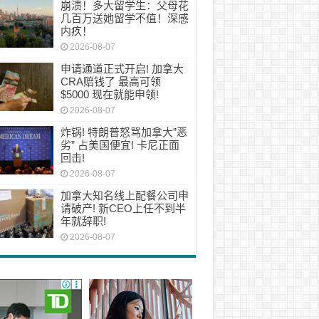
崩溃！多大留学生：父母花
几百万送她留学不值！深感
内疚！
2026-08-07
申请通道正式开启! 加拿大
CRA赔钱了 最高可领
$5000 现在就能申领!
2026-08-07
炸锅! 特朗普怒骂加拿大”恶
劣” 占美国便宜! 卡尼正面
回击!
2026-08-07
加拿大知名线上配餐公司申
请破产! 新CEO上任不到半
年就辞职!
2026-08-07