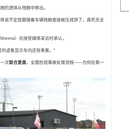
将她的遗体从残骸中移出。
遗体说不定就跟随着车辆残骸直接被压成饼了，真死无全
ll-Morena）在接受媒体采访时承认，
显的迹象显示车内还有乘客。”
行一次
联合复盘
，全面检视事故处理流程——为何在第一