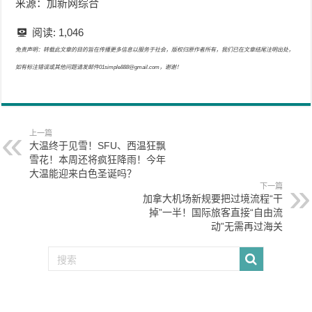
来源：加新网综合
阅读:
1,046
免责声明：转载此文章的目的旨在传播更多信息以服务于社会，版权归原作者所有，我们已在文章结尾注明出处，
如有标注错误或其他问题请发邮件01simple888@gmail.com，谢谢！
上一篇
大温终于见雪！SFU、西温狂飘
雪花！本周还将疯狂降雨！今年
大温能迎来白色圣诞吗？
下一篇
加拿大机场新规要把过境流程“干
掉”一半！国际旅客直接“自由流
动”无需再过海关