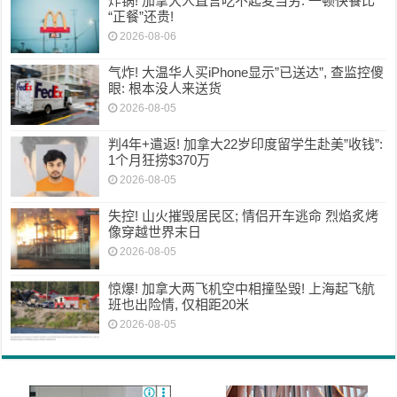
炸锅! 加拿大人直言吃不起麦当劳: 一顿快餐比
“正餐”还贵!
2026-08-06
气炸! 大温华人买iPhone显示”已送达”, 查监控傻
眼: 根本没人来送货
2026-08-05
判4年+遣返! 加拿大22岁印度留学生赴美”收钱”:
1个月狂捞$370万
2026-08-05
失控! 山火摧毁居民区; 情侣开车逃命 烈焰炙烤
像穿越世界末日
2026-08-05
惊爆! 加拿大两飞机空中相撞坠毁! 上海起飞航
班也出险情, 仅相距20米
2026-08-05