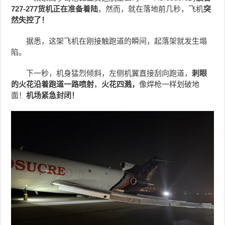
727-277货机正在准备着陆
，然而，就在落地前几秒，飞机
突
然失控了！
据悉，这架飞机在刚接触跑道的瞬间，起落架就发生塌
陷。
下一秒，机身猛烈倾斜，左侧机翼直接刮向跑道，
刺眼
的火花沿着跑道一路喷射
，
火花四溅，
像焊枪一样划破地
面！
机场紧急封闭！