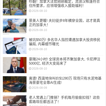
吵翻！加拿大法官刚刚裁定，流浪汉帐篷符合
住所要求，应领增强收入援助福利！
2026-08-10
景美人更暖! 夫妇徒步8年横穿全国，这才是真
正的加拿大！
2026-08-10
被坑$50万! 多名华人指控遭遇加拿大投资移民
骗局, 内幕细节曝光
2026-08-10
豪赌24小时! 全球资本将齐聚加拿大, 卡尼押注
5000亿, 经济大变局来了
2026-08-10
离谱! 西温地块叫价$1280万 现场只有水泥地基
海景豪宅全靠AI生成!
2026-08-09
老人常遇上门推销？手机每月偷偷扣钱？这些
套路现在都违法了！