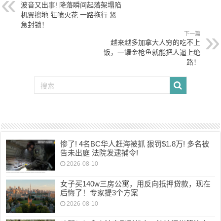
波音又出事! 降落瞬间起落架塌陷
机翼擦地 狂喷火花 一路拖行 紧
急封锁！
下一篇
越来越多加拿大人穷的吃不上
饭，一罐金枪鱼就能把人逼上绝
路！
惨了! 4名BC华人赶海被抓 狠罚$1.8万! 多名被
告未出庭 法院发逮捕令!
2026-08-10
女子买140w三房公寓，用反向抵押贷款，现在
后悔了！专家提3个方案
2026-08-10