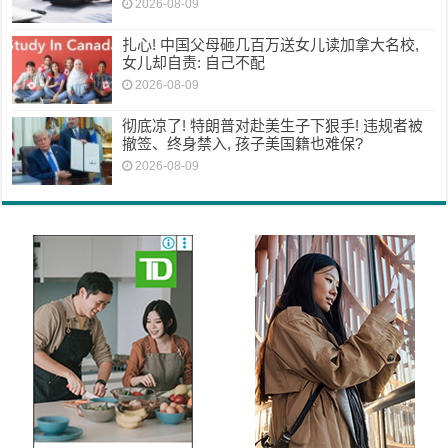
2026-08-09
扎心! 中国父母砸几百万送女儿读加拿大名校,
女儿却自责: 自己不配
2026-08-09
彻底凉了! 特朗普对赴美生子下狠手! 违规者被
撤签、终身禁入, 孩子美国籍也难保?
2026-08-09