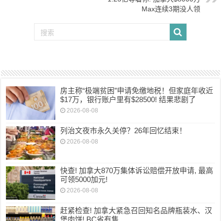
Max连续3期没人领
房主称“极端贫困”申请免缴地税！但家庭年收近
$17万，银行账户里有$28500! 结果悲剧了
2026-08-08
列治文夜市永久关停？26年回忆结束！
2026-08-08
快查! 加拿大870万集体诉讼赔偿开放申请, 最高
可领5000加元!
2026-08-08
赶紧检查! 加拿大紧急召回知名品牌瓶装水、汉
堡肉饼! BC省有售