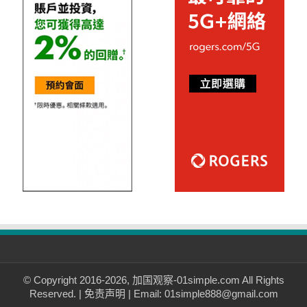
© Copyright 2016-2026, 加国观察-01simple.com All Rights
Reserved. |
免责声明
| Email: 01simple888@gmail.com