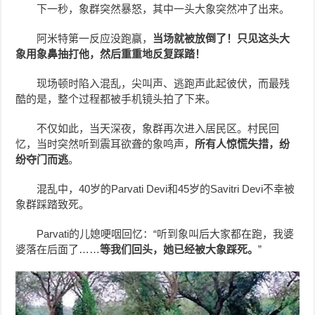
下一秒，象群突然暴怒，其中一头大象突然冲了出来。
阿米特第一反应没跑赢，
当场就被放倒了！只见这头大
象用象鼻抽打他，然后重重地反复踩踏！
现场顿时陷入混乱，尖叫声、逃跑声此起彼伏，而最残
酷的是，整个过程都被手机镜头拍了下来。
不仅如此，当天深夜，象群再次进入居民区。村民回
忆，当时突然听到震耳欲聋的象鸣声，
所有人惊慌失措，纷
纷夺门而逃
。
混乱中，40岁的Parvati Devi和45岁的Savitri Devi不幸被
象群踩踏致死。
Parvati的儿媳哽咽回忆：“听到象叫后大家都在跑，我婆
婆落在后面了……
等我们回头，她已经被大象踩死。
”