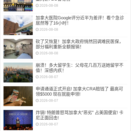
2026-08-08
加拿大医院Google评分近半为差评！看个急诊
居然等了16小时！
2026-08-08
砍了又恢复！加拿大政府悄然回调难民医保，
部分福利重新全额报销！
2026-08-08
崩溃！多大留学生：父母花几百万送她留学不
值！深感内疚！
2026-08-07
申请通道正式开启! 加拿大CRA赔钱了 最高可
领$5000 现在就能申领!
2026-08-07
炸锅! 特朗普怒骂加拿大”恶劣” 占美国便宜! 卡
尼正面回击!
2026-08-07