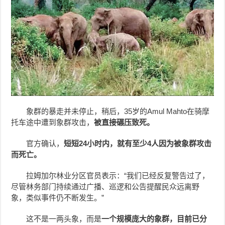
象群的暴走并未停止，稍后，35岁的Amul Mahto在骑摩
托车途中遭到象群攻击，
被直接碾压致死。
官方确认，
短短24小时内，就有至少4人因为被象群攻击
而死亡。
拉姆加尔林业分区官员表示：“我们已经反复警告过了，
尽管林务部门持续通过广播、巡逻和公告提醒民众远离野
象，类似事件仍不断发生。”
这不是一两头象，而是
一个规模庞大的象群，目前已分