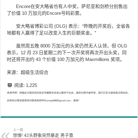
Encore在安大略省也有人中奖，萨尼亚和剑桥分别售出
了价值 10 万加元的Encore号码彩票。
安大略省博彩公司 (OLG) 表示：“昨晚的开奖后，全省各
地都有人赢得了足以改变人生的巨额奖金。”
虽然周五晚 8000 万加元的头奖仍然无人认领，但 OLG
表示，12 月 23 日星期二的下一次开奖将再次开出头奖，同
时还将开出约 43 个价值 100 万加元的 Maxmillions 奖项。
来源：超级生活综合
阅读:
1,225
免责声明：转载此文章的目的旨在传播更多信息以服务于社会，版权归原作者所有，我们已在文章结尾注明出处，
如有标注错误或其他问题请发邮件01simple888@gmail.com，谢谢！
上一篇
惊悚! 42头野象突然暴走 男子靠