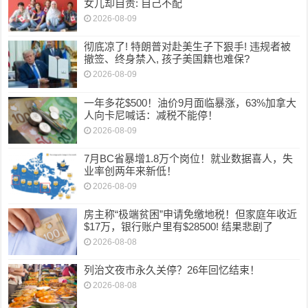
女儿却自责: 自己不配
2026-08-09
彻底凉了! 特朗普对赴美生子下狠手! 违规者被
撤签、终身禁入, 孩子美国籍也难保?
2026-08-09
一年多花$500！油价9月面临暴涨，63%加拿大
人向卡尼喊话：减税不能停！
2026-08-09
7月BC省暴增1.8万个岗位！就业数据喜人，失
业率创两年来新低！
2026-08-09
房主称“极端贫困”申请免缴地税！但家庭年收近
$17万，银行账户里有$28500! 结果悲剧了
2026-08-08
列治文夜市永久关停？26年回忆结束！
2026-08-08