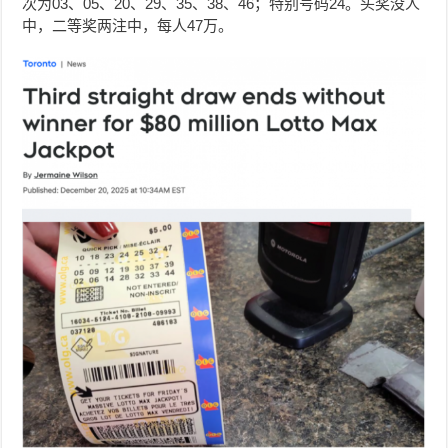
次为03、05、20、29、35、38、46；特别号码24。头奖没人
中，二等奖两注中，每人47万。