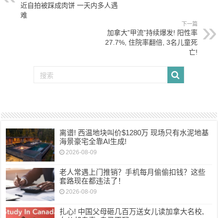
近自拍被踩成肉饼 一天内多人遇
难
下一篇
加拿大”甲流”持续爆发! 阳性率
27.7%, 住院率翻倍, 3名儿童死
亡!
离谱! 西温地块叫价$1280万 现场只有水泥地基
海景豪宅全靠AI生成!
2026-08-09
老人常遇上门推销？手机每月偷偷扣钱？这些
套路现在都违法了！
2026-08-09
扎心! 中国父母砸几百万送女儿读加拿大名校,