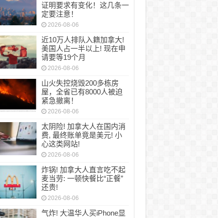
证明要求有变化！这几条一
定要注意！
2026-08-06
近10万人排队入籍加拿大!
美国人占一半以上! 现在申
请要等19个月
2026-08-06
山火失控烧毁200多栋房
屋，全省已有8000人被迫
紧急撤离！
2026-08-06
太阴险! 加拿大人在国内消
费, 最终账单竟是美元! 小
心这类网站!
2026-08-06
炸锅! 加拿大人直言吃不起
麦当劳: 一顿快餐比“正餐”
还贵!
2026-08-06
气炸! 大温华人买iPhone显