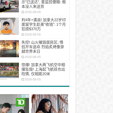
示”已送达”, 查监控傻眼: 根
本没人来送货
2026-08-05
判4年+遣返! 加拿大22岁印
度留学生赴美”收钱”: 1个月
狂捞$370万
2026-08-05
失控! 山火摧毁居民区; 情
侣开车逃命 烈焰炙烤像穿
越世界末日
2026-08-05
惊爆! 加拿大两飞机空中相
撞坠毁! 上海起飞航班也出
险情, 仅相距20米
2026-08-05