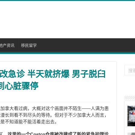
地产资讯
移民留学
o爆改急诊 半天就挤爆 男子脱臼
到心脏骤停
在加拿大看过病，大概对这个画面并不陌生——人满为患
、漫长到看不到尽头的等待。但对于不少加拿大人而言，
而是不知道能不能活着走出去。
区，
这里的一个Costco仓库被改建成了新的紧急护理诊