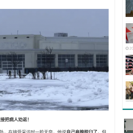
2
直接把病人劝返！
门外，在接受采访时一脸无奈，他说
自己肩膀脱臼了
，但