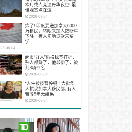
本月或点亮温哥华夜空! 最
佳观赏点在这
2026-08-04
炸了! 印度要送加拿大6000
万移民，转眼来加人数断崖
下降，有人卖地贷款来留
学!
026-08-04
超市“好人”偷换标签打折，
熟人都赚了，他却惨了，被
判8项罪名
2026-08-04
“人生被按暂停键!” 大批华
人抗议加拿大移民部, 有人
苦等5年无结果
2026-08-04