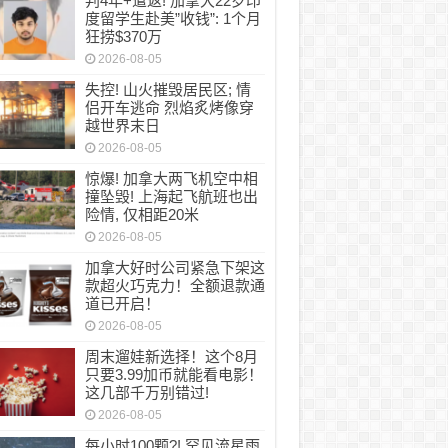
判4年+遣返! 加拿大22岁印
度留学生赴美”收钱”: 1个月
狂捞$370万
2026-08-05
失控! 山火摧毁居民区; 情
侣开车逃命 烈焰炙烤像穿
越世界末日
2026-08-05
惊爆! 加拿大两飞机空中相
撞坠毁! 上海起飞航班也出
险情, 仅相距20米
2026-08-05
加拿大好时公司紧急下架这
款超火巧克力！全额退款通
道已开启！
2026-08-05
周末遛娃新选择！这个8月
只要3.99加币就能看电影！
这几部千万别错过!
2026-08-05
每小时100颗?! 罕见流星雨