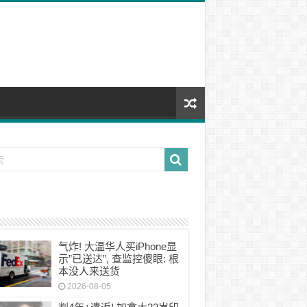
气炸! 大温华人买iPhone显
示”已送达”, 查监控傻眼: 根
本没人来送货
2026-08-05