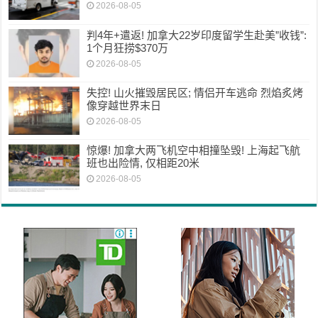
2026-08-05
判4年+遣返! 加拿大22岁印度留学生赴美”收钱”:
1个月狂捞$370万
2026-08-05
失控! 山火摧毁居民区; 情侣开车逃命 烈焰炙烤
像穿越世界末日
2026-08-05
惊爆! 加拿大两飞机空中相撞坠毁! 上海起飞航
班也出险情, 仅相距20米
2026-08-05