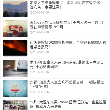
加拿大学签新规来了！资金证明要求有变化！
这几条一定要注意！
2026-08-06
近10万人排队入籍加拿大! 美国人占一半以上!
现在申请要等19个月
2026-08-06
山火失控烧毁200多栋房屋，全省已有8000人被
迫紧急撤离！
2026-08-06
太阴险! 加拿大人在国内消费, 最终账单竟是美
元! 小心这类网站!
2026-08-06
炸锅! 加拿大人直言吃不起麦当劳: 一顿快餐比
“正餐”还贵!
2026-08-06
气炸! 大温华人买iPhone显示”已送达”, 查监控傻
眼: 根本没人来送货