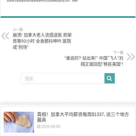
如有标注错误或其他问题请发邮件01simple888@gmail.com，谢谢！
上一篇
崩溃! 加拿大老人流感送医 担架
苦等92小时 全身颤抖呻吟 医院
成”刑场”
下一篇
“谁说的? 站出来!” 中国”飞人”刘
翔正面回怼”移民美国”!
真相！加拿大平均薪资每周$1337, 这三个地方
最高
2026-08-06