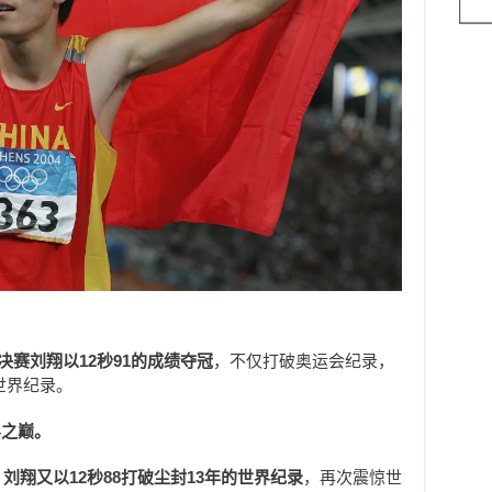
栏决赛刘翔以12秒91的成绩夺冠
，不仅打破奥运会纪录，
世界纪录。
界之巅。
，
刘翔又以12秒88打破尘封13年的世界纪录
，再次震惊世