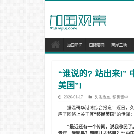
加国新闻
国际要闻
两岸三地
“谁说的? 站出来!”
美国”!
2026-01-17
头条热点
,
移民留学
据温哥华港湾综合报道：近日，久
应了网络上关于其
“移民美国”
的传闻
“最近还有一个传闻，说我移民了
青年，我移民？到哪儿去移民？”
“中