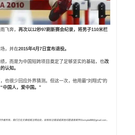
冒雨飞奔，
再次以12秒97刷新赛会纪录，将男子110米栏
。
赛场，并在
2015年4月7日宣布退役。
成绩，而是为中国短跨项目奠定了足够坚实的基础，也
改
员的认知。
，也很少回应外界猜测。但这一次，他用最“刘翔式”的
，
“中国人，爱中国。”
，我们已在文章结尾注明出处，如有标注错误或其他问题请发邮件01simple888@gmail.com，