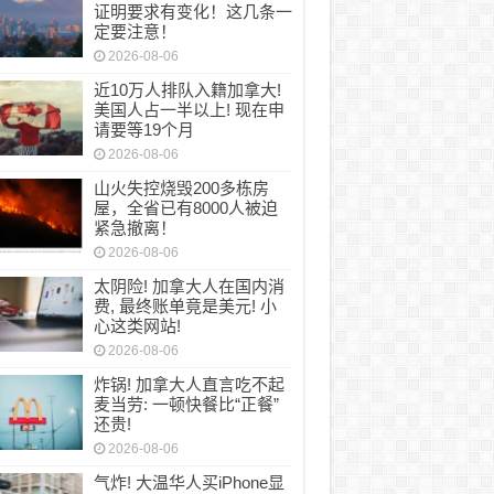
证明要求有变化！这几条一
定要注意！
2026-08-06
近10万人排队入籍加拿大!
美国人占一半以上! 现在申
请要等19个月
2026-08-06
山火失控烧毁200多栋房
屋，全省已有8000人被迫
紧急撤离！
2026-08-06
太阴险! 加拿大人在国内消
费, 最终账单竟是美元! 小
心这类网站!
2026-08-06
炸锅! 加拿大人直言吃不起
麦当劳: 一顿快餐比“正餐”
还贵!
2026-08-06
气炸! 大温华人买iPhone显