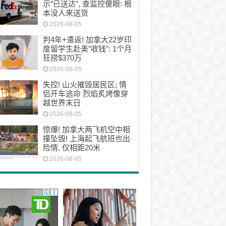
示”已送达”, 查监控傻眼: 根
本没人来送货
2026-08-05
判4年+遣返! 加拿大22岁印
度留学生赴美”收钱”: 1个月
狂捞$370万
2026-08-05
失控! 山火摧毁居民区; 情
侣开车逃命 烈焰炙烤像穿
越世界末日
2026-08-05
惊爆! 加拿大两飞机空中相
撞坠毁! 上海起飞航班也出
险情, 仅相距20米
2026-08-05