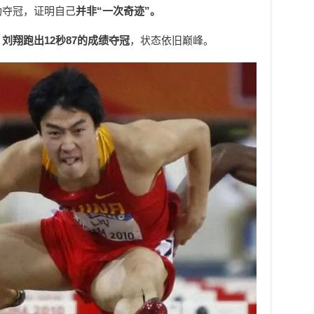
功夺冠，证明自己
并非“一次奇迹”。
，
刘翔跑出12秒87的成绩夺冠
，状态依旧巅峰。