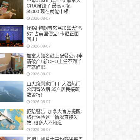
申请通道正式开启! 加拿大
CRA赔钱了 最高可领
$5000 现在就能申领!
2026-08-07
炸锅! 特朗普怒骂加拿大”恶
劣” 占美国便宜! 卡尼正面
回击!
2026-08-07
加拿大知名线上配餐公司申
请破产! 新CEO上任不到半
年就辞职!
2026-08-07
山火烧到家门口! 大温热门
公园冒浓烟 35户居民接疏
散警报!
2026-08-07
拒赔警告! 加拿大官方提醒:
旅行保险这一情况直接失
效, 很多人不知道
2026-08-07
真相！加拿大平均薪资每周