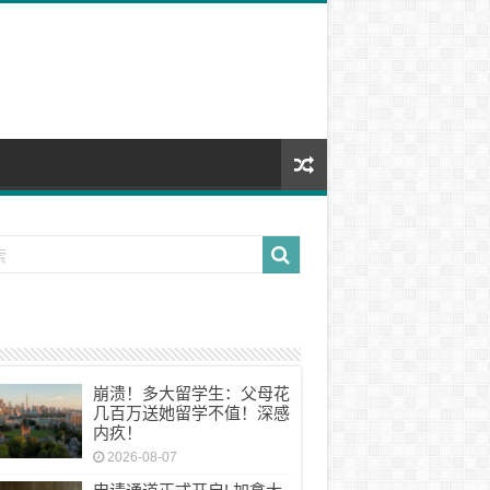
崩溃！多大留学生：父母花
几百万送她留学不值！深感
内疚！
2026-08-07