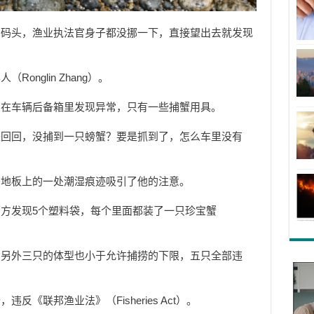
着码头，渔业执法官身子都没挪一下，直接望出去就发现
onglin Zhang）。
有在车辆后备箱里发现异常，只有一些捕蟹用具。
来回回，没捕到一只螃蟹？要是抓到了，怎么车里没有
，地板上的一处潮湿痕迹吸引了他的注意。
方发现5个塑料袋，每个里面都装了一只珍宝蟹
，另外三只的体型也小于允许捕捞的下限，五只全部违
《联邦渔业法》（Fisheries Act）。