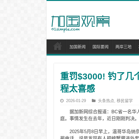
加国新闻
国际要闻
两岸三地
重罚$3000! 钓了
程太喜感
2026-01-29
头条热点
,
移民留学
据加新网综合报道：BC省一名华
庭。事情发生在去年，近日刚刚判决
2025年5月8日早上，温哥华岛纳
报电话，说是发现有人把螃蟹藏进外