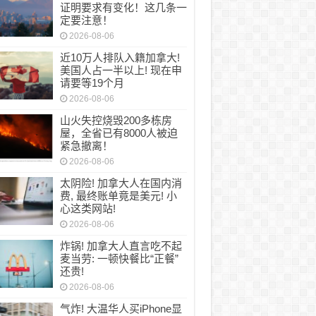
证明要求有变化！这几条一
定要注意！
2026-08-06
近10万人排队入籍加拿大!
美国人占一半以上! 现在申
请要等19个月
2026-08-06
山火失控烧毁200多栋房
屋，全省已有8000人被迫
紧急撤离！
2026-08-06
太阴险! 加拿大人在国内消
费, 最终账单竟是美元! 小
心这类网站!
2026-08-06
炸锅! 加拿大人直言吃不起
麦当劳: 一顿快餐比“正餐”
还贵!
2026-08-06
气炸! 大温华人买iPhone显