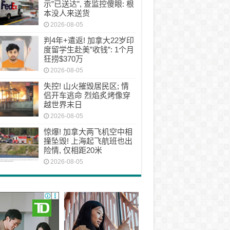
示”已送达”, 查监控傻眼: 根
本没人来送货
2026-08-05
判4年+遣返! 加拿大22岁印
度留学生赴美”收钱”: 1个月
狂捞$370万
2026-08-05
失控! 山火摧毁居民区; 情
侣开车逃命 烈焰炙烤像穿
越世界末日
2026-08-05
惊爆! 加拿大两飞机空中相
撞坠毁! 上海起飞航班也出
险情, 仅相距20米
2026-08-05