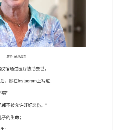
艾伦·维贝医生
殡仪馆通过医疗协助去世。
她在Instagram上写道：
堪”
己都不被允许好好悲伤。”
儿子的生命；
医生；