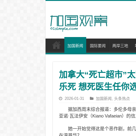
加国新闻
国际要闻
两岸三地
加拿大“死亡超市”太
乐死 想死医生任你
2026-01-31
加国新闻
,
头条热点
据加西周末综合报道：多伦多母亲玛格丽
亚诺·瓦法伊安（Kiano Vafaeia
她一开始觉得这是个恶作剧，前
在温哥华？