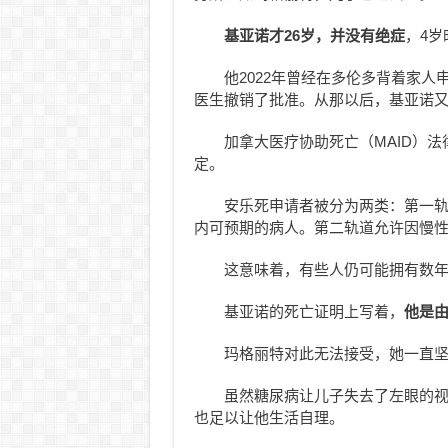
基亚诺才26岁，并没有绝症
，4岁
他2022年曾经在多伦多背着家
医生撤销了批准。从那以后，基亚诺
加拿大医疗协助死亡（MAID）
定。
安乐死申请者被分为两类：第一轨道
内可预期的病人。第二轨道允许因慢
这意味着，有些人仍可能拥有数
基亚诺的死亡证明上写着，
他是
玛格丽特对此无法接受，她一直
虽然糖尿病让儿子失去了左眼的
也足以让他生活自理。