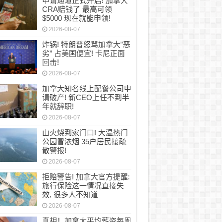
申请通道正式开启! 加拿大
CRA赔钱了 最高可领
$5000 现在就能申领!
2026-08-07
炸锅! 特朗普怒骂加拿大”恶
劣” 占美国便宜! 卡尼正面
回击!
2026-08-07
加拿大知名线上配餐公司申
请破产! 新CEO上任不到半
年就辞职!
2026-08-07
山火烧到家门口! 大温热门
公园冒浓烟 35户居民接疏
散警报!
2026-08-07
拒赔警告! 加拿大官方提醒:
旅行保险这一情况直接失
效, 很多人不知道
2026-08-07
真相！加拿大平均薪资每周