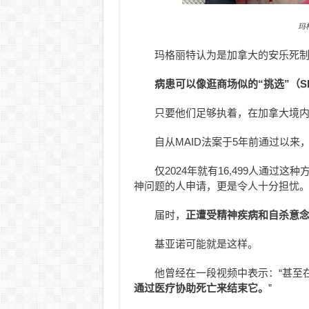
玛
玛格丽特认为是加拿大的安乐死
病患可以像逛商场似的“挑选”（Sh
只要他们足够执着，在加拿大境
自从MAID法案于5年前通过以
仅2024年就有16,499人通过
神问题的人申请，更是令人十分担忧
届时，
正遭受精神疾病和自杀意念
基亚诺可能就是这样。
他曾经在一段视频中表示：“甚至
通过医疗协助死亡来结束它。
”