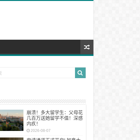
崩溃！多大留学生：父母花
几百万送她留学不值！深感
内疚！
2026-08-07