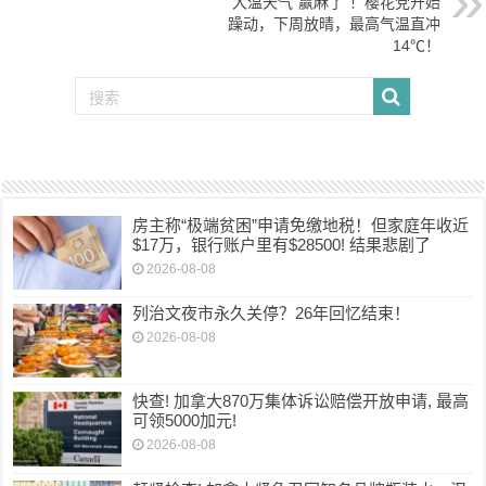
大温天气“赢麻了”！樱花党开始
躁动，下周放晴，最高气温直冲
14℃！
房主称“极端贫困”申请免缴地税！但家庭年收近
$17万，银行账户里有$28500! 结果悲剧了
2026-08-08
列治文夜市永久关停？26年回忆结束！
2026-08-08
快查! 加拿大870万集体诉讼赔偿开放申请, 最高
可领5000加元!
2026-08-08