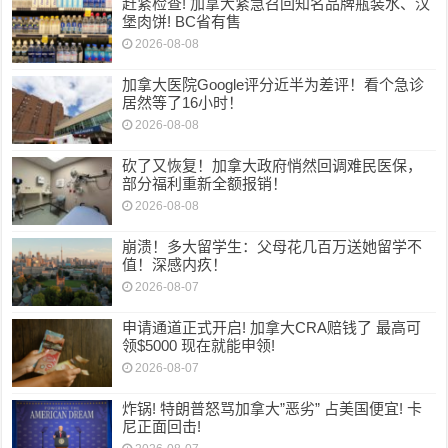
赶紧检查! 加拿大紧急召回知名品牌瓶装水、汉
堡肉饼! BC省有售
2026-08-08
加拿大医院Google评分近半为差评！看个急诊
居然等了16小时！
2026-08-08
砍了又恢复！加拿大政府悄然回调难民医保，
部分福利重新全额报销！
2026-08-08
崩溃！多大留学生：父母花几百万送她留学不
值！深感内疚！
2026-08-07
申请通道正式开启! 加拿大CRA赔钱了 最高可
领$5000 现在就能申领!
2026-08-07
炸锅! 特朗普怒骂加拿大”恶劣” 占美国便宜! 卡
尼正面回击!