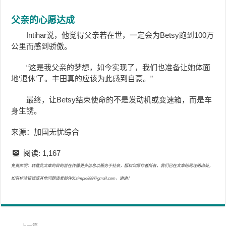
父亲的心愿达成
Intihar说，他觉得父亲若在世，一定会为Betsy跑到100万
公里而感到骄傲。
“这是我父亲的梦想，如今实现了，我们也准备让她体面
地‘退休’了。丰田真的应该为此感到自豪。”
最终，让Betsy结束使命的不是发动机或变速箱，而是车
身生锈。
来源：加国无忧综合
阅读:
1,167
免责声明：转载此文章的目的旨在传播更多信息以服务于社会，版权归原作者所有，我们已在文章结尾注明出处，
如有标注错误或其他问题请发邮件01simple888@gmail.com，谢谢！