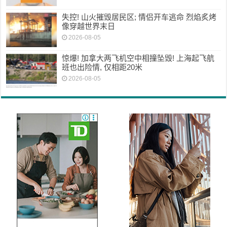
失控! 山火摧毁居民区; 情侣开车逃命 烈焰炙烤
像穿越世界末日
2026-08-05
惊爆! 加拿大两飞机空中相撞坠毁! 上海起飞航
班也出险情, 仅相距20米
2026-08-05