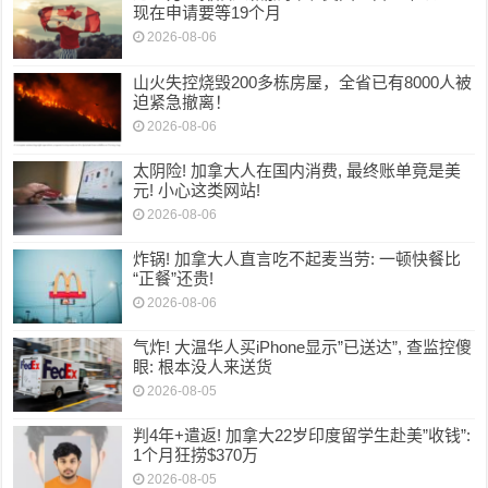
现在申请要等19个月
2026-08-06
山火失控烧毁200多栋房屋，全省已有8000人被
迫紧急撤离！
2026-08-06
太阴险! 加拿大人在国内消费, 最终账单竟是美
元! 小心这类网站!
2026-08-06
炸锅! 加拿大人直言吃不起麦当劳: 一顿快餐比
“正餐”还贵!
2026-08-06
气炸! 大温华人买iPhone显示”已送达”, 查监控傻
眼: 根本没人来送货
2026-08-05
判4年+遣返! 加拿大22岁印度留学生赴美”收钱”:
1个月狂捞$370万
2026-08-05