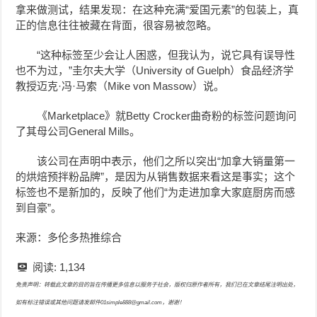
拿来做测试，结果发现：在这种充满“爱国元素”的包装上，真
正的信息往往被藏在背面，很容易被忽略。
“这种标签至少会让人困惑，但我认为，说它具有误导性
也不为过，”圭尔夫大学（University of Guelph）食品经济学
教授迈克·冯·马索（Mike von Massow）说。
《Marketplace》就Betty Crocker曲奇粉的标签问题询问
了其母公司General Mills。
该公司在声明中表示，他们之所以突出“加拿大销量第一
的烘焙预拌粉品牌”，是因为从销售数据来看这是事实；这个
标签也不是新加的，反映了他们“为走进加拿大家庭厨房而感
到自豪”。
来源：多伦多热推综合
阅读:
1,134
免责声明：转载此文章的目的旨在传播更多信息以服务于社会，版权归原作者所有，我们已在文章结尾注明出处，
如有标注错误或其他问题请发邮件01simple888@gmail.com，谢谢！