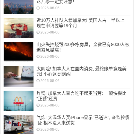
这几条一定要注意！
2026-08-06
近10万人排队入籍加拿大! 美国人占一半以上!
现在申请要等19个月
2026-08-06
山火失控烧毁200多栋房屋，全省已有8000人被
迫紧急撤离！
2026-08-06
太阴险! 加拿大人在国内消费, 最终账单竟是美
元! 小心这类网站!
2026-08-06
炸锅! 加拿大人直言吃不起麦当劳: 一顿快餐比
“正餐”还贵!
2026-08-06
气炸! 大温华人买iPhone显示”已送达”, 查监控傻
眼: 根本没人来送货
2026-08-05