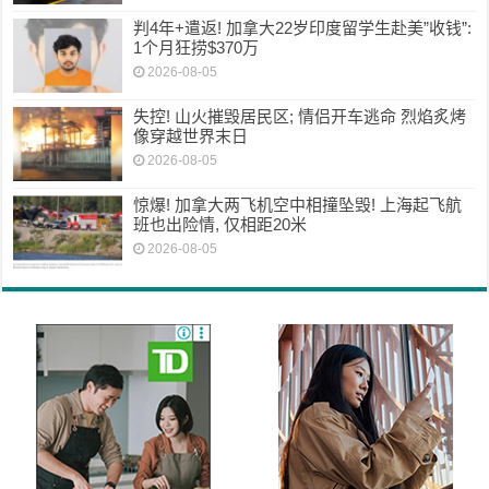
判4年+遣返! 加拿大22岁印度留学生赴美”收钱”:
1个月狂捞$370万
2026-08-05
失控! 山火摧毁居民区; 情侣开车逃命 烈焰炙烤
像穿越世界末日
2026-08-05
惊爆! 加拿大两飞机空中相撞坠毁! 上海起飞航
班也出险情, 仅相距20米
2026-08-05