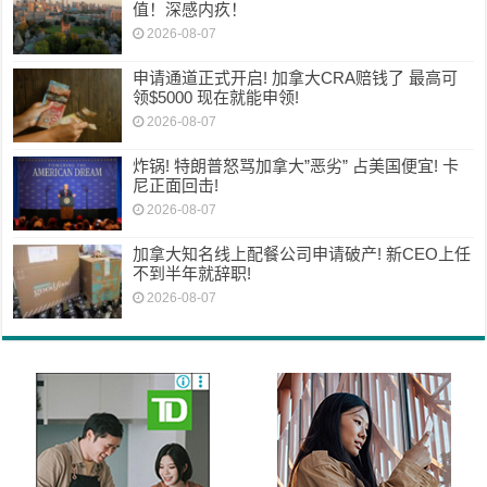
值！深感内疚！
2026-08-07
申请通道正式开启! 加拿大CRA赔钱了 最高可
领$5000 现在就能申领!
2026-08-07
炸锅! 特朗普怒骂加拿大”恶劣” 占美国便宜! 卡
尼正面回击!
2026-08-07
加拿大知名线上配餐公司申请破产! 新CEO上任
不到半年就辞职!
2026-08-07