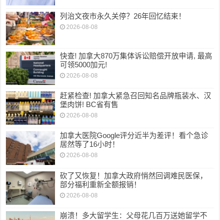
列治文夜市永久关停？26年回忆结束！
2026-08-08
快查! 加拿大870万集体诉讼赔偿开放申请, 最高
可领5000加元!
2026-08-08
赶紧检查! 加拿大紧急召回知名品牌瓶装水、汉
堡肉饼! BC省有售
2026-08-08
加拿大医院Google评分近半为差评！看个急诊
居然等了16小时！
2026-08-08
砍了又恢复！加拿大政府悄然回调难民医保，
部分福利重新全额报销！
2026-08-08
崩溃！多大留学生：父母花几百万送她留学不