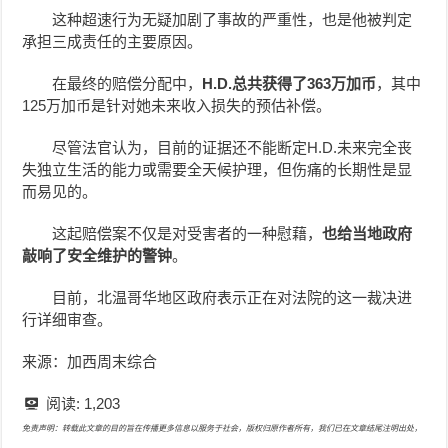
这种超速行为无疑加剧了事故的严重性，也是他被判定
承担三成责任的主要原因。
在最终的赔偿分配中，
H.D.总共获得了363万加币
，其中
125万加币是针对她未来收入损失的预估补偿。
尽管法官认为，目前的证据还不能断定H.D.未来完全丧
失独立生活的能力或需要全天候护理，但伤痛的长期性是显
而易见的。
这起赔偿案不仅是对受害者的一种慰藉，
也给当地政府
敲响了安全维护的警钟
。
目前，北温哥华地区政府表示正在对法院的这一裁决进
行详细审查。
来源：加西周末综合
阅读:
1,203
免责声明：转载此文章的目的旨在传播更多信息以服务于社会，版权归原作者所有，我们已在文章结尾注明出处，