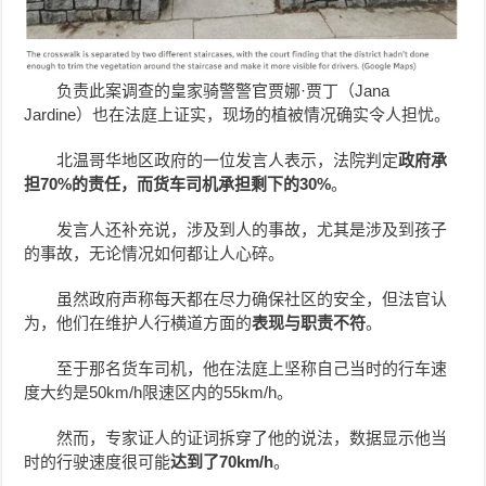
负责此案调查的皇家骑警警官贾娜·贾丁（Jana
Jardine）也在法庭上证实，现场的植被情况确实令人担忧。
北温哥华地区政府的一位发言人表示，法院判定
政府承
担70%的责任，而货车司机承担剩下的30%
。
发言人还补充说，涉及到人的事故，尤其是涉及到孩子
的事故，无论情况如何都让人心碎。
虽然政府声称每天都在尽力确保社区的安全，但法官认
为，他们在维护人行横道方面的
表现与职责不符
。
至于那名货车司机，他在法庭上坚称自己当时的行车速
度大约是50km/h限速区内的55km/h。
然而，专家证人的证词拆穿了他的说法，数据显示他当
时的行驶速度很可能
达到了70km/h
。