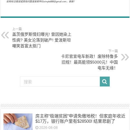
如有标注错误或其他问题请发邮件01simple888@gmail.com，谢谢！
上一篇
盖茨俄罗斯情妇曝光! 曾因她染上
性病? 美女沦落到破产! 爱泼斯坦
嘲笑首富太抠门
下一篇
卡尼官宣电车新政！废除特鲁多
旧规！最高能领$5000元！中国
电车无缘！
房主称“极端贫困”申请免缴地税！但家庭年收近
$17万，银行账户里有$28500! 结果悲剧了
2026-08-08