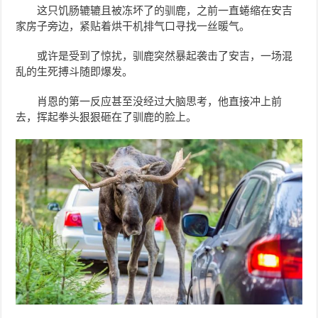
这只饥肠辘辘且被冻坏了的驯鹿，之前一直蜷缩在安吉
家房子旁边，紧贴着烘干机排气口寻找一丝暖气。
或许是受到了惊扰，驯鹿突然暴起袭击了安吉，一场混
乱的生死搏斗随即爆发。
肖恩的第一反应甚至没经过大脑思考，他直接冲上前
去，挥起拳头狠狠砸在了驯鹿的脸上。