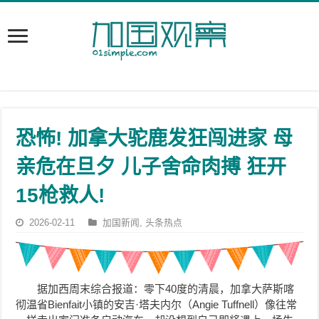
恐怖! 加拿大驼鹿发狂闯进家 母
亲危在旦夕 儿子舍命肉搏 狂开
15枪救人!
2026-02-11
加国新闻
,
头条热点
据加西周末综合报道：零下40度的清晨，加拿大萨斯喀
彻温省Bienfait小镇的安吉·塔夫内尔（Angie Tuffnell）像往常