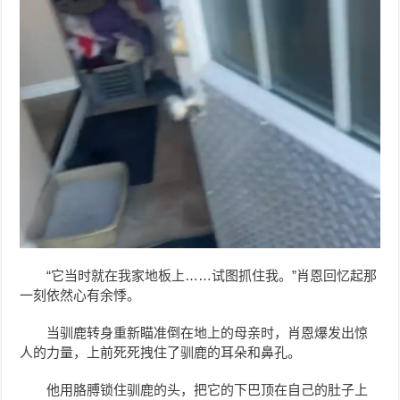
“它当时就在我家地板上……试图抓住我。”肖恩回忆起那
一刻依然心有余悸。
当驯鹿转身重新瞄准倒在地上的母亲时，肖恩爆发出惊
人的力量，上前死死拽住了驯鹿的耳朵和鼻孔。
他用胳膊锁住驯鹿的头，把它的下巴顶在自己的肚子上