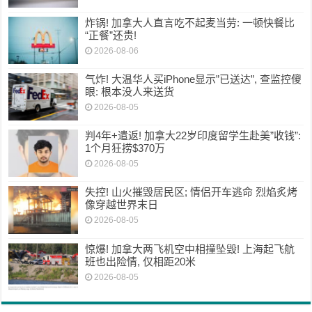
炸锅! 加拿大人直言吃不起麦当劳: 一顿快餐比
“正餐”还贵!
2026-08-06
气炸! 大温华人买iPhone显示”已送达”, 查监控傻
眼: 根本没人来送货
2026-08-05
判4年+遣返! 加拿大22岁印度留学生赴美”收钱”:
1个月狂捞$370万
2026-08-05
失控! 山火摧毁居民区; 情侣开车逃命 烈焰炙烤
像穿越世界末日
2026-08-05
惊爆! 加拿大两飞机空中相撞坠毁! 上海起飞航
班也出险情, 仅相距20米
2026-08-05