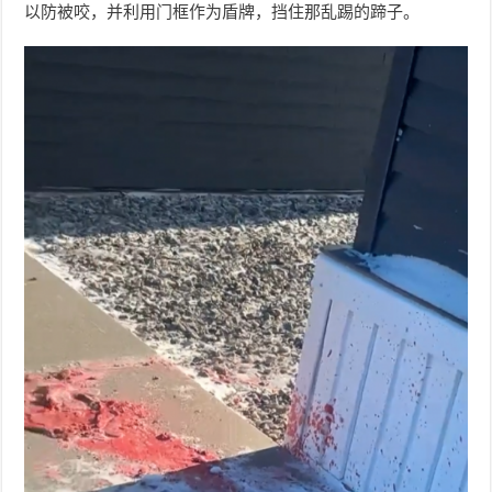
以防被咬，并利用门框作为盾牌，挡住那乱踢的蹄子。