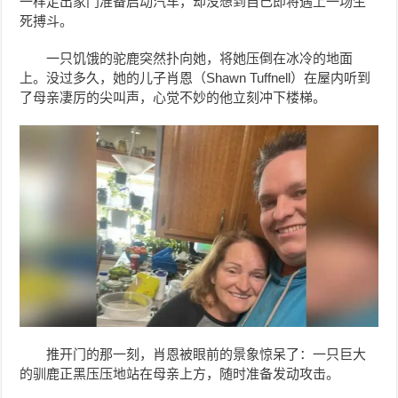
一样走出家门准备启动汽车，却没想到自己即将遇上一场生
死搏斗。
一只饥饿的驼鹿突然扑向她，将她压倒在冰冷的地面
上。没过多久，她的儿子肖恩（Shawn Tuffnell）在屋内听到
了母亲凄厉的尖叫声，心觉不妙的他立刻冲下楼梯。
推开门的那一刻，肖恩被眼前的景象惊呆了：一只巨大
的驯鹿正黑压压地站在母亲上方，随时准备发动攻击。