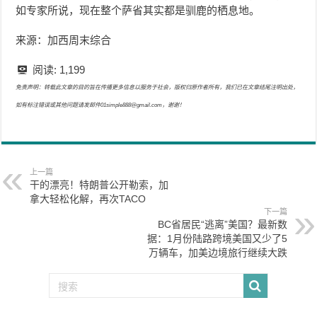
如专家所说，现在整个萨省其实都是驯鹿的栖息地。
来源：加西周末综合
阅读:
1,199
免责声明：转载此文章的目的旨在传播更多信息以服务于社会，版权归原作者所有，我们已在文章结尾注明出处，
如有标注错误或其他问题请发邮件01simple888@gmail.com，谢谢！
上一篇
干的漂亮！特朗普公开勒索，加
拿大轻松化解，再次TACO
下一篇
BC省居民“逃离”美国？最新数
据：1月份陆路跨境美国又少了5
万辆车，加美边境旅行继续大跌