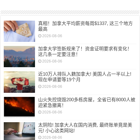
真相！加拿大平均薪资每周$1337, 这三个地方
最高
2026-08-06
加拿大学签新规来了！资金证明要求有变化！
这几条一定要注意！
2026-08-06
近10万人排队入籍加拿大! 美国人占一半以上!
现在申请要等19个月
2026-08-06
山火失控烧毁200多栋房屋，全省已有8000人被
迫紧急撤离！
2026-08-06
太阴险! 加拿大人在国内消费, 最终账单竟是美
元! 小心这类网站!
2026-08-06