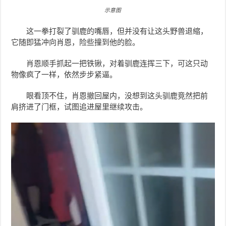
示意图
这一拳打裂了驯鹿的嘴唇，但并没有让这头野兽退缩，
它随即猛冲向肖恩，险些撞到他的脸。
肖恩顺手抓起一把铁锹，对着驯鹿连挥三下，可这只动
物像疯了一样，依然步步紧逼。
眼看顶不住，肖恩撤回屋内，没想到这头驯鹿竟然把前
肩挤进了门框，试图追进屋里继续攻击。