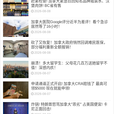
赶紧检查! 加拿大紧急召回知名品牌瓶装水、汉
堡肉饼! BC省有售
2026-08-08
加拿大医院Google评分近半为差评！看个急诊
居然等了16小时！
2026-08-08
砍了又恢复！加拿大政府悄然回调难民医保，
部分福利重新全额报销！
2026-08-08
崩溃！多大留学生：父母花几百万送她留学不
值！深感内疚！
2026-08-07
申请通道正式开启! 加拿大CRA赔钱了 最高可
领$5000 现在就能申领!
2026-08-07
炸锅! 特朗普怒骂加拿大”恶劣” 占美国便宜! 卡
尼正面回击!