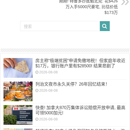
刚刚! 特鲁多抄底魁北克: 花$426
万入手5000尺豪宅, 比估价低
$173万
房主称“极端贫困”申请免缴地税！但家庭年收近
$17万，银行账户里有$28500! 结果悲剧了
2026-08-08
列治文夜市永久关停？26年回忆结束！
2026-08-08
快查! 加拿大870万集体诉讼赔偿开放申请, 最高
可领5000加元!
2026-08-08