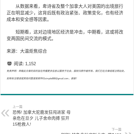
从数据来看，卑诗省及整个加拿大人对美国的出境旅行
正在明显减少，这背后既有政治紧张、政策变化，也有经济
成本和安全感等因素。
短期看，这对边境地区经济是冲击，中期看，这或将改
变两国民间交流的模式。
来源：大温炬焦综合
阅读:
1,152
免责声明：转载此文章的目的旨在传播更多信息以服务于社会，版权归原作者所有，我们已在文章结尾注明出处，
如有标注错误或其他问题请发邮件01simple888@gmail.com，谢谢！
上一篇
恐怖! 加拿大驼鹿发狂闯进家 母
亲危在旦夕 儿子舍命肉搏 狂开
15枪救人!
下一篇