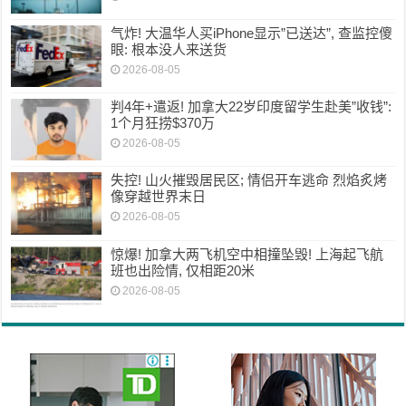
气炸! 大温华人买iPhone显示”已送达”, 查监控傻
眼: 根本没人来送货
2026-08-05
判4年+遣返! 加拿大22岁印度留学生赴美”收钱”:
1个月狂捞$370万
2026-08-05
失控! 山火摧毁居民区; 情侣开车逃命 烈焰炙烤
像穿越世界末日
2026-08-05
惊爆! 加拿大两飞机空中相撞坠毁! 上海起飞航
班也出险情, 仅相距20米
2026-08-05