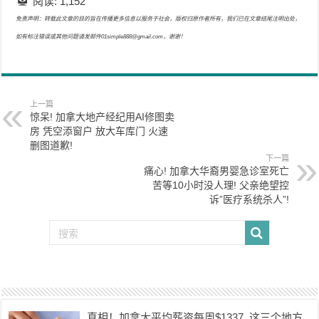
阅读:
1,152
免责声明：转载此文章的目的旨在传播更多信息以服务于社会，版权归原作者所有，我们已在文章结尾注明出处，
如有标注错误或其他问题请发邮件01simple888@gmail.com，谢谢！
上一篇
惊呆! 加拿大地产经纪用AI修图卖
房 凭空添窗户 放大车库门 火速
删图道歉!
下一篇
痛心! 加拿大华裔男婴急诊室死亡
苦等10小时没人理! 父亲绝望控
诉”医疗系统杀人”!
真相！加拿大平均薪资每周$1337, 这三个地方