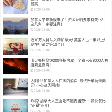
最高
2026-08-06
加拿大学签新规来了！资金证明要求有变化！
这几条一定要注意！
2026-08-06
近10万人排队入籍加拿大! 美国人占一半以上!
现在申请要等19个月
2026-08-06
山火失控烧毁200多栋房屋，全省已有8000人被
迫紧急撤离！
2026-08-06
太阴险! 加拿大人在国内消费, 最终账单竟是美
元! 小心这类网站!
2026-08-06
炸锅! 加拿大人直言吃不起麦当劳: 一顿快餐比
“正餐”还贵!
2026-08-06