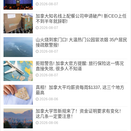
2026-08-07
加拿大知名线上配餐公司申请破产! 新CEO上任
不到半年就辞职!
2026-08-07
山火烧到家门口! 大温热门公园冒浓烟 35户居民
接疏散警报!
2026-08-07
拒赔警告! 加拿大官方提醒: 旅行保险这一情况
直接失效, 很多人不知道
2026-08-07
真相！加拿大平均薪资每周$1337, 这三个地方
最高
2026-08-06
加拿大学签新规来了！资金证明要求有变化！
这几条一定要注意！
2026-08-06