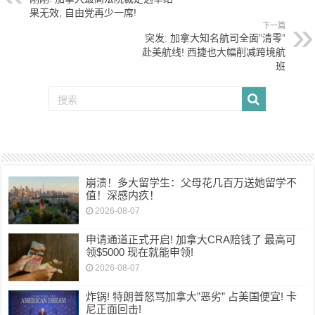
果无效, 自由党再少一席!
下一篇
突发: 加拿大知名航司全面”清零”
赴美航线! 西捷也大幅削减跨境航
班
崩溃！多大留学生：父母花几百万送她留学不
值！深感内疚！
2026-08-07
申请通道正式开启! 加拿大CRA赔钱了 最高可
领$5000 现在就能申领!
2026-08-07
炸锅! 特朗普怒骂加拿大”恶劣” 占美国便宜! 卡
尼正面回击!