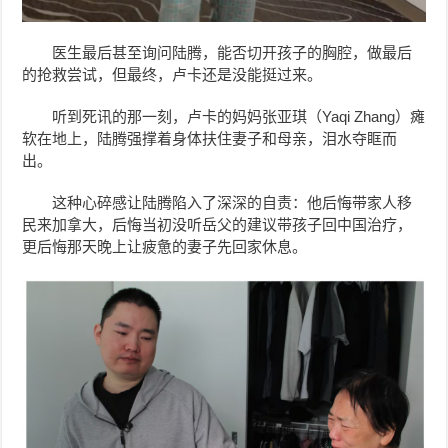
医生最后甚至询问陆腾，能否切开孩子的胸腔，做最后
的抢救尝试，但最终，卢卡还是没能挺过来。
听到死讯的那一刻，卢卡的妈妈张亚琪（Yaqi Zhang）瘫
软在地上，陆腾强撑着身体扶住妻子和母亲，泪水夺眶而
出。
这种心碎感让陆腾陷入了深深的自责：他后悔带家人移
民来加拿大，后悔当初没听岳父的建议带孩子回中国治疗，
更后悔那天晚上让疲惫的妻子先回家休息。