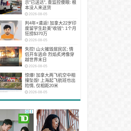
示”已送达”, 查监控傻眼: 根
本没人来送货
2026-08-05
判4年+遣返! 加拿大22岁印
度留学生赴美”收钱”: 1个月
狂捞$370万
2026-08-05
失控! 山火摧毁居民区; 情
侣开车逃命 烈焰炙烤像穿
越世界末日
2026-08-05
惊爆! 加拿大两飞机空中相
撞坠毁! 上海起飞航班也出
险情, 仅相距20米
2026-08-05