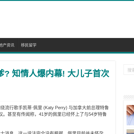
地产资讯
移民留学
爹? 知情人爆内幕! 大儿子首次
歌手凯蒂·佩里 (Katy Perry) 与加拿大前总理特鲁
再次引发热议。甚至有传闻称，41岁的佩里已经怀上了与54岁特鲁
人士消息，这一说法完全没有根据，佩里目前并未怀孕。