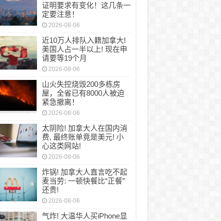
证明要求有变化！这几条一
定要注意！
2026-08-06
近10万人排队入籍加拿大!
美国人占一半以上! 现在申
请要等19个月
2026-08-06
山火失控烧毁200多栋房
屋，全省已有8000人被迫
紧急撤离！
2026-08-06
太阴险! 加拿大人在国内消
费, 最终账单竟是美元! 小
心这类网站!
2026-08-06
炸锅! 加拿大人直言吃不起
麦当劳: 一顿快餐比“正餐”
还贵!
2026-08-06
气炸! 大温华人买iPhone显