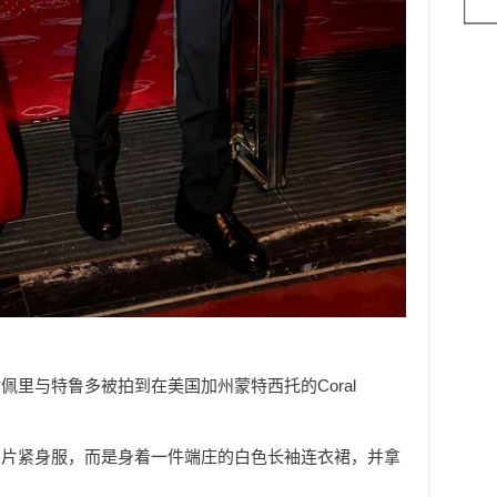
里与特鲁多被拍到在美国加州蒙特西托的Coral
亮片紧身服，而是身着一件端庄的白色长袖连衣裙，并拿