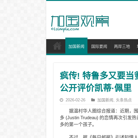
加国新闻
国际要闻
两岸三地
疯传! 特鲁多又要当
公开评价凯蒂·佩里
2026-02-26
加国新闻
,
头条热点
据温村华人圈综合报道：近期，围绕流行
多 (Justin Trudeau) 的恋情
多的第一个孩子。
不过，据《每日邮报》引述知情