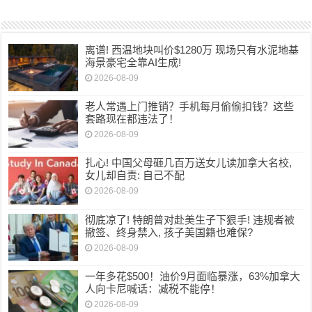
离谱! 西温地块叫价$1280万 现场只有水泥地基
海景豪宅全靠AI生成!
2026-08-09
老人常遇上门推销？手机每月偷偷扣钱？这些
套路现在都违法了！
2026-08-09
扎心! 中国父母砸几百万送女儿读加拿大名校,
女儿却自责: 自己不配
2026-08-09
彻底凉了! 特朗普对赴美生子下狠手! 违规者被
撤签、终身禁入, 孩子美国籍也难保?
2026-08-09
一年多花$500！油价9月面临暴涨，63%加拿大
人向卡尼喊话：减税不能停！
2026-08-09