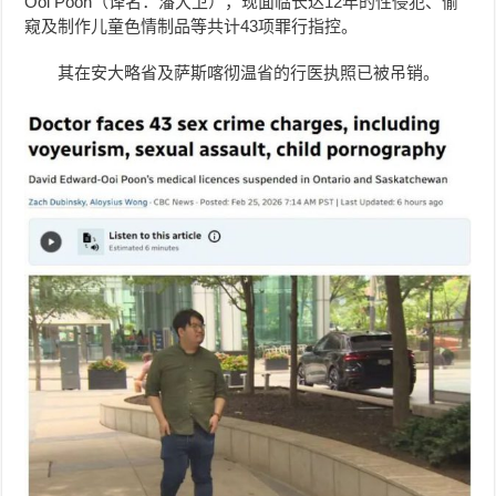
Ooi Poon（译名：潘大卫），现面临长达12年的性侵犯、偷
窥及制作儿童色情制品等共计43项罪行指控。
其在安大略省及萨斯喀彻温省的行医执照已被吊销。