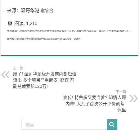
来源：温哥华港湾综合
阅读:
1,210
免责声明：转载此文章的目的旨在传播更多信息以服务于社会，版权归原作者所有，我们已在文章结尾注明出处，
如有标注错误或其他问题请发邮件01simple888@gmail.com，谢谢！
上一篇
崩了! 温哥华顶级开发商内部短信
流出 多个项目严重超支+延误 前
副总裁索赔120万!
下一篇
疯传! 特鲁多又要当爹? 知情人爆
内幕! 大儿子首次公开评价凯蒂·
佩里