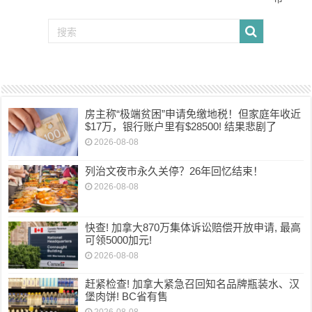
房主称“极端贫困”申请免缴地税！但家庭年收近
$17万，银行账户里有$28500! 结果悲剧了
2026-08-08
列治文夜市永久关停？26年回忆结束！
2026-08-08
快查! 加拿大870万集体诉讼赔偿开放申请, 最高
可领5000加元!
2026-08-08
赶紧检查! 加拿大紧急召回知名品牌瓶装水、汉
堡肉饼! BC省有售
2026-08-08