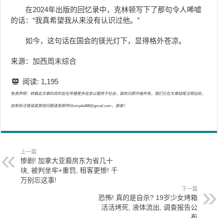
在2024年出版的回忆录中，克林顿写下了那句令人唏嘘
的话：“我真希望我从来没有认识过他。”
如今，这句话在国会的镁光灯下，显得格外苍凉。
来源：加西周末综合
阅读:
1,195
免责声明：转载此文章的目的旨在传播更多信息以服务于社会，版权归原作者所有，我们已在文章结尾注明出处，
如有标注错误或其他问题请发邮件01simple888@gmail.com，谢谢！
上一篇
惨剧! 加拿大亚裔房东为省几十
块, 被判坐牢+重罚, 租客更惨! 千
万别忘这事!
下一篇
恐怖! 真的是自杀? 19岁少女烤箱
活活烤死, 液体流出, 调查报告公
布