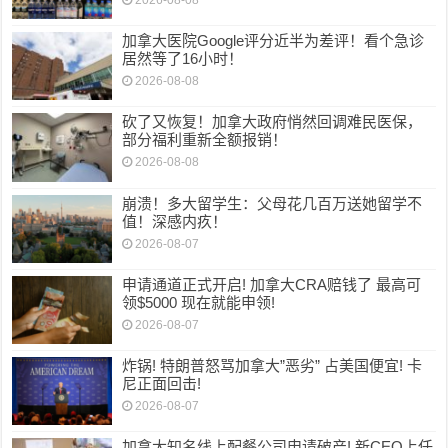
加拿大医院Google评分近半为差评！看个急诊
居然等了16小时！
2026-08-08
砍了又恢复！加拿大政府悄然回调难民医保，
部分福利重新全额报销！
2026-08-08
崩溃！多大留学生：父母花几百万送她留学不
值！深感内疚！
2026-08-07
申请通道正式开启! 加拿大CRA赔钱了 最高可
领$5000 现在就能申领!
2026-08-07
炸锅! 特朗普怒骂加拿大”恶劣” 占美国便宜! 卡
尼正面回击!
2026-08-07
加拿大知名线上配餐公司申请破产! 新CEO上任