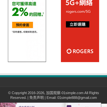
© Copyright 2016-2026, 加国观察-01simple.com All Rights
Reserved. |
免责声明
| Email: 01simple888@gmail.com