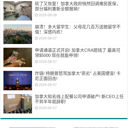
砍了又恢复！加拿大政府悄然回调难民医保，
部分福利重新全额报销！
2026-08-08
崩溃！多大留学生：父母花几百万送她留学不
值！深感内疚！
2026-08-07
申请通道正式开启! 加拿大CRA赔钱了 最高可
领$5000 现在就能申领!
2026-08-07
炸锅! 特朗普怒骂加拿大”恶劣” 占美国便宜! 卡
尼正面回击!
2026-08-07
加拿大知名线上配餐公司申请破产! 新CEO上任
不到半年就辞职!
2026-08-07