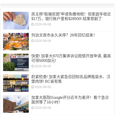
房主称“极端贫困”申请免缴地税！但家庭年收近
$17万，银行账户里有$28500! 结果悲剧了
2026-08-08
列治文夜市永久关停？26年回忆结束！
2026-08-08
快查! 加拿大870万集体诉讼赔偿开放申请, 最高
可领5000加元!
2026-08-08
赶紧检查! 加拿大紧急召回知名品牌瓶装水、汉
堡肉饼! BC省有售
2026-08-08
加拿大医院Google评分近半为差评！看个急诊
居然等了16小时！
2026-08-08