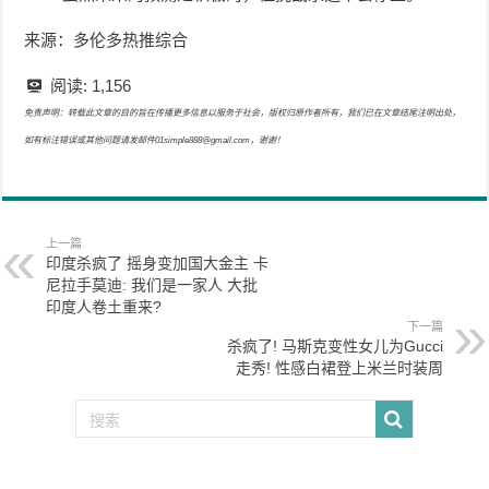
来源：多伦多热推综合
阅读:
1,156
免责声明：转载此文章的目的旨在传播更多信息以服务于社会，版权归原作者所有，我们已在文章结尾注明出处，
如有标注错误或其他问题请发邮件01simple888@gmail.com，谢谢！
上一篇
印度杀疯了 摇身变加国大金主 卡
尼拉手莫迪: 我们是一家人 大批
印度人卷土重来?
下一篇
杀疯了! 马斯克变性女儿为Gucci
走秀! 性感白裙登上米兰时装周