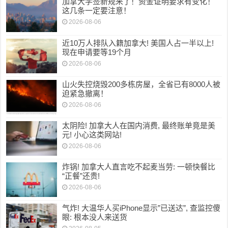
加拿大学签新规来了！资金证明要求有变化！
这几条一定要注意！
2026-08-06
近10万人排队入籍加拿大! 美国人占一半以上!
现在申请要等19个月
2026-08-06
山火失控烧毁200多栋房屋，全省已有8000人被
迫紧急撤离！
2026-08-06
太阴险! 加拿大人在国内消费, 最终账单竟是美
元! 小心这类网站!
2026-08-06
炸锅! 加拿大人直言吃不起麦当劳: 一顿快餐比
“正餐”还贵!
2026-08-06
气炸! 大温华人买iPhone显示”已送达”, 查监控傻
眼: 根本没人来送货