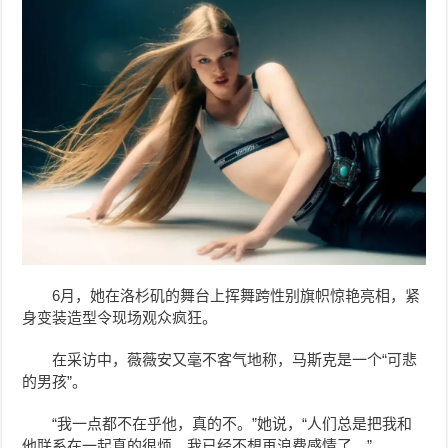
6月，她
在洛杉矶的舞台上挥舞跨性别旗帜
惊艳亮相，紧
身变装造型令现场观众疯狂。
在采访中，薇薇安又毫不客气地称，马斯克是一个“可悲
的男孩”。
“我一点都不在乎他，真的不。”她说，“人们总是把我和
他联系在一起真的很烦，我已经不想再浪费感情了。”