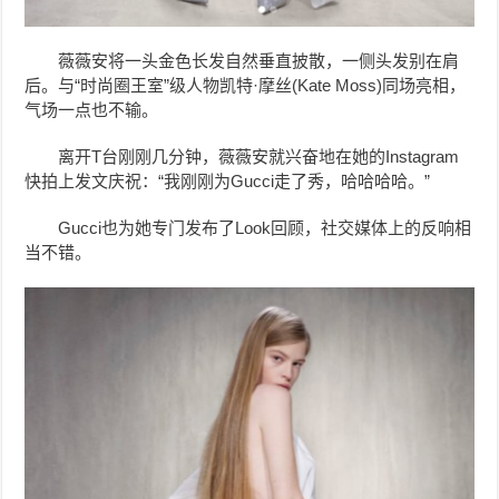
薇薇安
将一头金色长发自然垂直披散，一侧头发别在肩
后。与“时尚圈王室”级人物凯特·摩丝(Kate Moss)同场亮相，
气场一点也不输。
离开T台刚刚几分钟，薇薇安
就兴奋地在
她的Instagram
快拍上发文庆祝：“我刚刚为Gucci走了秀，哈哈哈哈。”
Gucci也为她
专门
发布了Look回顾，社交媒体上的反响相
当不错。