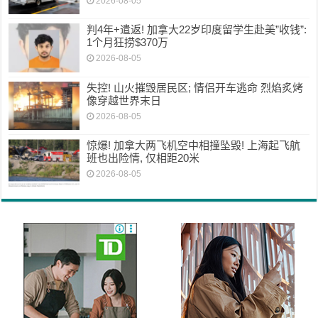
2026-08-05
判4年+遣返! 加拿大22岁印度留学生赴美”收钱”:
1个月狂捞$370万
2026-08-05
失控! 山火摧毁居民区; 情侣开车逃命 烈焰炙烤
像穿越世界末日
2026-08-05
惊爆! 加拿大两飞机空中相撞坠毁! 上海起飞航
班也出险情, 仅相距20米
2026-08-05