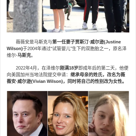
薇薇安
是马斯克与
第一任妻子贾斯汀·威尔逊(Justine
Wilson)
于2004年通过“试管婴儿”生下的双胞胎之一，原名泽
维尔
·马斯克
。
2022年4月，在泽维尔
刚满18岁
即成年后的第二天，他便
向美国加州当地法院提交申请：
继承母亲的姓氏，改名为薇
薇安·威尔逊(Vivian Wilson)，同时将自己的性别改为女性。