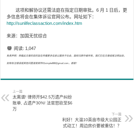
这项和解协议还需法庭在指定日期审批。6 月 1 日后，更
多信息将会在集体诉讼官网公布。网址如下：
http://sunlifeclassaction.com/index.htm
来源：加国无忧综合
阅读:
1,047
免责声明：转载此文章的目的旨在传播更多信息以服务于社会，版权归原作者所有，我们已在文章结尾注明出处，
如有标注错误或其他问题请发邮件01simple888@gmail.com，谢谢！
上一篇
太离谱! 律师开$42.5万遗产纠纷
账单, 占遗产30%! 法官怒砍至$6
万
下一篇
利好！大温10英亩市级大公园正
式动工！周边房价要被重估！？