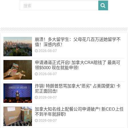
崩溃！多大留学生：父母花几百万送她留学不
值！深感内疚！
2026-08-07
申请通道正式开启! 加拿大CRA赔钱了 最高可
领$5000 现在就能申领!
2026-08-07
炸锅! 特朗普怒骂加拿大”恶劣” 占美国便宜! 卡
尼正面回击!
2026-08-07
加拿大知名线上配餐公司申请破产! 新CEO上任
不到半年就辞职!
2026-08-07