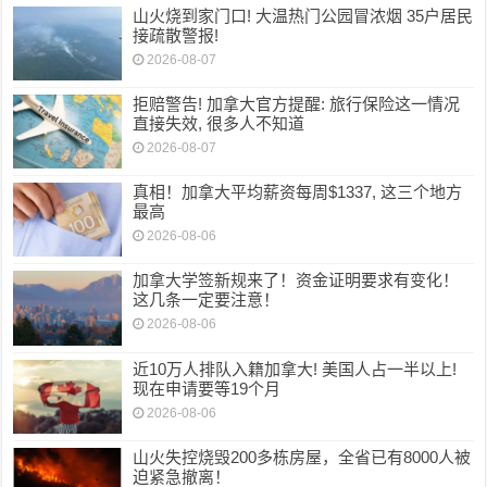
山火烧到家门口! 大温热门公园冒浓烟 35户居民
接疏散警报!
2026-08-07
拒赔警告! 加拿大官方提醒: 旅行保险这一情况
直接失效, 很多人不知道
2026-08-07
真相！加拿大平均薪资每周$1337, 这三个地方
最高
2026-08-06
加拿大学签新规来了！资金证明要求有变化！
这几条一定要注意！
2026-08-06
近10万人排队入籍加拿大! 美国人占一半以上!
现在申请要等19个月
2026-08-06
山火失控烧毁200多栋房屋，全省已有8000人被
迫紧急撤离！