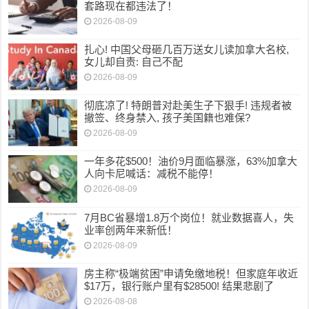
套路现在都违法了！
2026-08-09
扎心! 中国父母砸几百万送女儿读加拿大名校,
女儿却自责: 自己不配
2026-08-09
彻底凉了! 特朗普对赴美生子下狠手! 违规者被
撤签、终身禁入, 孩子美国籍也难保?
2026-08-09
一年多花$500！油价9月面临暴涨，63%加拿大
人向卡尼喊话：减税不能停！
2026-08-09
7月BC省暴增1.8万个岗位！就业数据喜人，失
业率创两年来新低！
2026-08-09
房主称“极端贫困”申请免缴地税！但家庭年收近
$17万，银行账户里有$28500! 结果悲剧了
2026-08-08