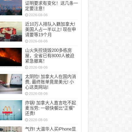
证明要求有变化！这几条一
定要注意！
2026-08-06
近10万人排队入籍加拿大!
美国人占一半以上! 现在申
请要等19个月
2026-08-06
山火失控烧毁200多栋房
屋，全省已有8000人被迫
紧急撤离！
2026-08-06
太阴险! 加拿大人在国内消
费, 最终账单竟是美元! 小
心这类网站!
2026-08-06
炸锅! 加拿大人直言吃不起
麦当劳: 一顿快餐比“正餐”
还贵!
2026-08-06
气炸! 大温华人买iPhone显