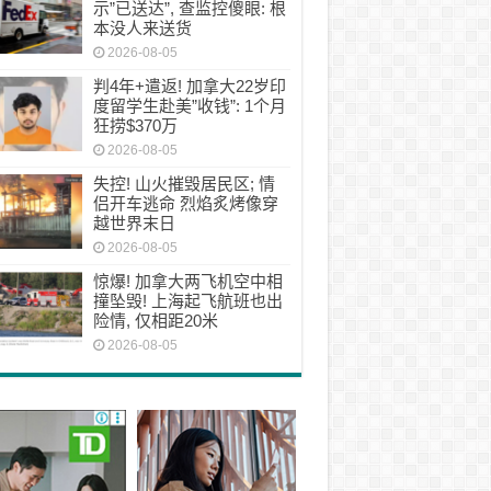
示”已送达”, 查监控傻眼: 根
本没人来送货
2026-08-05
判4年+遣返! 加拿大22岁印
度留学生赴美”收钱”: 1个月
狂捞$370万
2026-08-05
失控! 山火摧毁居民区; 情
侣开车逃命 烈焰炙烤像穿
越世界末日
2026-08-05
惊爆! 加拿大两飞机空中相
撞坠毁! 上海起飞航班也出
险情, 仅相距20米
2026-08-05