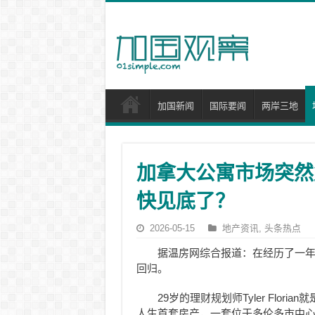
加国新闻
国际要闻
两岸三地
加拿大公寓市场突然
快见底了？
2026-05-15
地产资讯
,
头条热点
据温房网综合报道：在经历了一
回归。
29岁的理财规划师Tyler Flori
人生首套房产，一套位于多伦多市中心核心