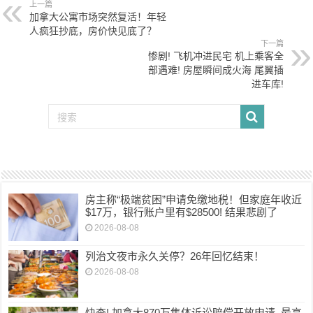
上一篇
加拿大公寓市场突然复活！年轻
人疯狂抄底，房价快见底了？
下一篇
惨剧! 飞机冲进民宅 机上乘客全
部遇难! 房屋瞬间成火海 尾翼插
进车库!
房主称“极端贫困”申请免缴地税！但家庭年收近
$17万，银行账户里有$28500! 结果悲剧了
2026-08-08
列治文夜市永久关停？26年回忆结束！
2026-08-08
快查! 加拿大870万集体诉讼赔偿开放申请, 最高