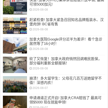
可领5000加元!
2026-08-08
赶紧检查! 加拿大紧急召回知名品牌瓶装水、汉
堡肉饼! BC省有售
2026-08-08
加拿大医院Google评分近半为差评！看个急诊
居然等了16小时！
2026-08-08
砍了又恢复！加拿大政府悄然回调难民医保，
部分福利重新全额报销！
2026-08-08
崩溃！多大留学生：父母花几百万送她留学不
值！深感内疚！
2026-08-07
申请通道正式开启! 加拿大CRA赔钱了 最高可
领$5000 现在就能申领!
2026-08-07