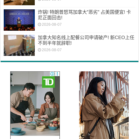
炸锅! 特朗普怒骂加拿大”恶劣” 占美国便宜! 卡
尼正面回击!
2026-08-07
加拿大知名线上配餐公司申请破产! 新CEO上任
不到半年就辞职!
2026-08-07