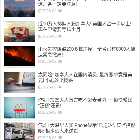
这几条一定要注意！
2026-08-06
近10万人排队入籍加拿大! 美国人占一半以上!
现在申请要等19个月
2026-08-06
山火失控烧毁200多栋房屋，全省已有8000人被
迫紧急撤离！
2026-08-06
太阴险! 加拿大人在国内消费, 最终账单竟是美
元! 小心这类网站!
2026-08-06
炸锅! 加拿大人直言吃不起麦当劳: 一顿快餐比
“正餐”还贵!
2026-08-06
气炸! 大温华人买iPhone显示”已送达”, 查监控傻
眼: 根本没人来送货
2026-08-05