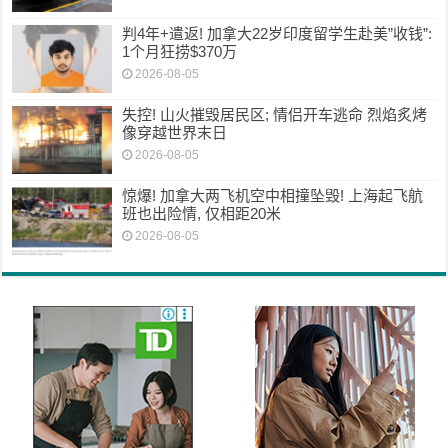
判4年+遣返! 加拿大22岁印度留学生赴美”收钱”:
1个月狂捞$370万
2026-08-05
失控! 山火摧毁居民区; 情侣开车逃命 烈焰炙烤
像穿越世界末日
2026-08-05
惊爆! 加拿大两飞机空中相撞坠毁! 上海起飞航
班也出险情, 仅相距20米
2026-08-05