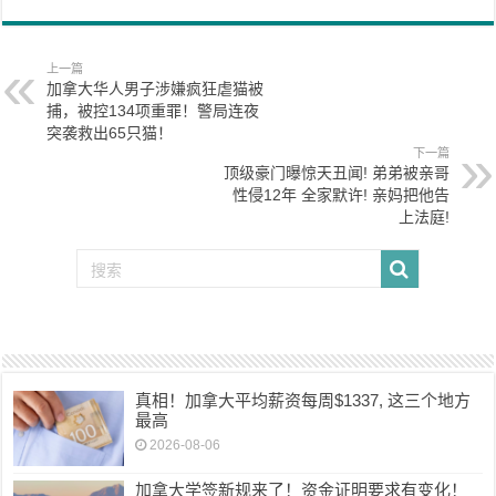
上一篇
加拿大华人男子涉嫌疯狂虐猫被
捕，被控134项重罪！警局连夜
突袭救出65只猫！
下一篇
顶级豪门曝惊天丑闻! 弟弟被亲哥
性侵12年 全家默许! 亲妈把他告
上法庭!
真相！加拿大平均薪资每周$1337, 这三个地方
最高
2026-08-06
加拿大学签新规来了！资金证明要求有变化！