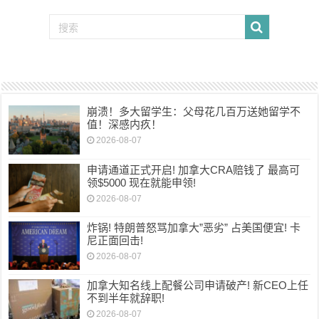
崩溃！多大留学生：父母花几百万送她留学不
值！深感内疚！
2026-08-07
申请通道正式开启! 加拿大CRA赔钱了 最高可
领$5000 现在就能申领!
2026-08-07
炸锅! 特朗普怒骂加拿大”恶劣” 占美国便宜! 卡
尼正面回击!
2026-08-07
加拿大知名线上配餐公司申请破产! 新CEO上任
不到半年就辞职!
2026-08-07