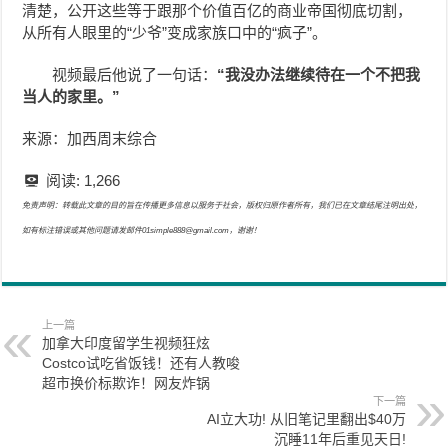
清楚，公开这些等于跟那个价值百亿的商业帝国彻底切割，
从所有人眼里的“少爷”变成家族口中的“疯子”。
视频最后他说了一句话：
“
我没办法继续待在一个不把我
当人的家里。”
来源：加西周末综合
阅读:
1,266
免责声明：转载此文章的目的旨在传播更多信息以服务于社会，版权归原作者所有，我们已在文章结尾注明出处，
如有标注错误或其他问题请发邮件01simple888@gmail.com，谢谢！
上一篇
加拿大印度留学生视频狂炫
Costco试吃省饭钱！还有人教唆
超市换价标欺诈！网友炸锅
下一篇
AI立大功! 从旧笔记里翻出$40万
沉睡11年后重见天日!