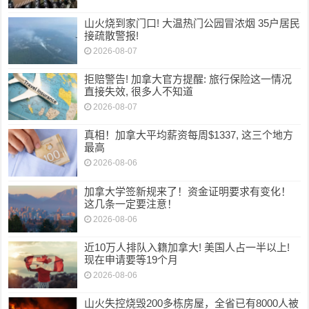
山火烧到家门口! 大温热门公园冒浓烟 35户居民
接疏散警报!
2026-08-07
拒赔警告! 加拿大官方提醒: 旅行保险这一情况
直接失效, 很多人不知道
2026-08-07
真相！加拿大平均薪资每周$1337, 这三个地方
最高
2026-08-06
加拿大学签新规来了！资金证明要求有变化！
这几条一定要注意！
2026-08-06
近10万人排队入籍加拿大! 美国人占一半以上!
现在申请要等19个月
2026-08-06
山火失控烧毁200多栋房屋，全省已有8000人被