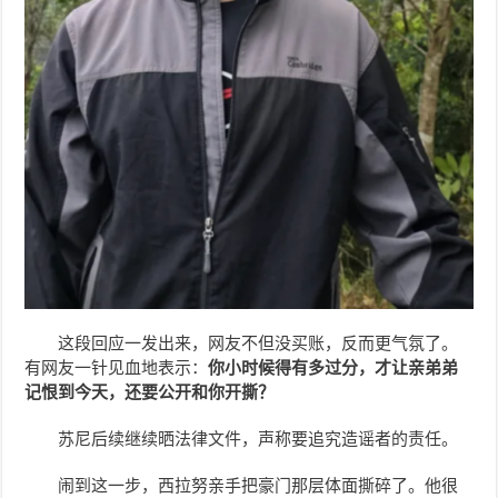
这段回应一发出来，网友不但没买账，反而更气氛了。
有网友一针见血地表示：
你小时候得有多过分，才让亲弟弟
记恨到今天，还要公开和你开撕？
苏尼后续继续晒法律文件，声称要追究造谣者的责任。
闹到这一步，西拉努亲手把豪门那层体面撕碎了。他很