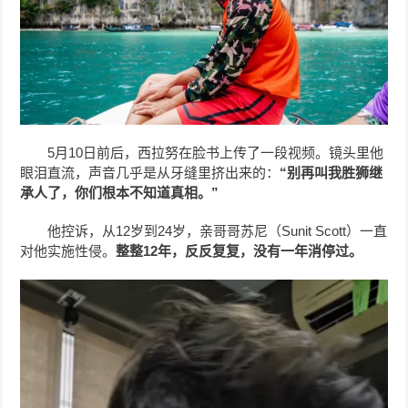
5月10日前后，西拉努在脸书上传了一段视频。镜头里他
眼泪直流，声音几乎是从牙缝里挤出来的：
“
别再叫我胜狮继
承人了，你们根本不知道真相。”
他控诉，从12岁到24岁，亲哥哥苏尼（Sunit Scott）一直
对他实施性侵。
整整
12
年，反反复复，没有一年消停过。