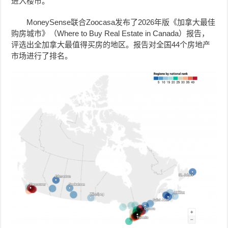
进入楼市。
MoneySense联合Zoocasa发布了2026年版《加拿大最佳
购房城市》（Where to Buy Real Estate in Canada）报告，
评选出全加拿大最值得买房的地区。报告对全国44个房地产
市场进行了排名。