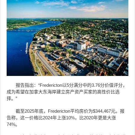
报告指出：“Fredericton以5分满分中的3.76分价值评分，
成为希望在加拿大东海岸建立房产资产买家的高性价比选
择。”
截至2025年底，Fredericton平均房价为$344,467元。报
告称，这一价格比2024年上涨10%，比2020年更是大涨
74%。