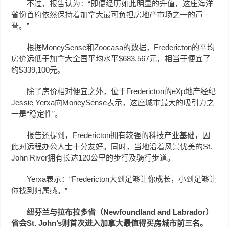
不过，报告认为：“即便经历如此明显的升值，这座海洋
省份首府依然保持着加拿大最可负担房地产市场之一的声
誉。”
根据MoneySense和Zoocasa的数据，Fredericton的平均
房价远低于加拿大全国平均水平$683,567元，相当于便宜了
约$339,100元。
除了房价相对便宜之外，位于Fredericton的eXp地产经纪
Jessie Yerxa向MoneySense表示，这座城市最大的吸引力之
一是“稳定性”。
报告还提到，Fredericton拥有较强的科技产业基础，因
此对远程办公人士十分友好。同时，当地沿着风景优美的St.
John River拥有长达120公里的步行及骑行步道。
Yerxa表示：“Fredericton大到足够让你成长，小到足够让
你找到归属感。”
纽芬兰与拉布拉多省（Newfoundland and Labrador）
省会St. John’s则首次进入加拿大最值得买房城市前三名。