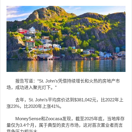
报告写道：“St. John’s凭借持续增长和火热的房地产市
场，成功进入聚光灯下。”
去年，St. John’s平均房价达到$381,042元，比2022年上
涨23%，比2020年上涨41%。
MoneySense和Zoocasa发现，截至2025年底，当地库存
量仅为3.4个月，属于典型的卖方市场，这对首次置业者而言
竞争压力相当大。