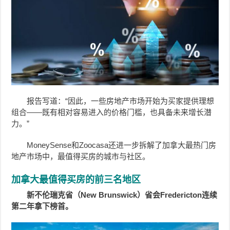
报告写道：“因此，一些房地产市场开始为买家提供理想
组合——既有相对容易进入的价格门槛，也具备未来增长潜
力。”
MoneySense和Zoocasa还进一步拆解了加拿大最热门房
地产市场中，最值得买房的城市与社区。
加拿大最值得买房的前三名地区
新不伦瑞克省（New Brunswick）省会Fredericton连续
第二年拿下榜首。