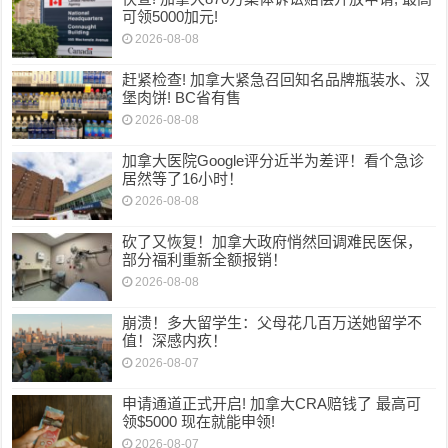
可领5000加元!
2026-08-08
赶紧检查! 加拿大紧急召回知名品牌瓶装水、汉
堡肉饼! BC省有售
2026-08-08
加拿大医院Google评分近半为差评！看个急诊
居然等了16小时！
2026-08-08
砍了又恢复！加拿大政府悄然回调难民医保，
部分福利重新全额报销！
2026-08-08
崩溃！多大留学生：父母花几百万送她留学不
值！深感内疚！
2026-08-07
申请通道正式开启! 加拿大CRA赔钱了 最高可
领$5000 现在就能申领!
2026-08-07