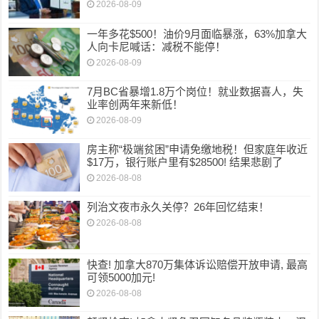
2026-08-09
一年多花$500！油价9月面临暴涨，63%加拿大
人向卡尼喊话：减税不能停！
2026-08-09
7月BC省暴增1.8万个岗位！就业数据喜人，失
业率创两年来新低！
2026-08-09
房主称“极端贫困”申请免缴地税！但家庭年收近
$17万，银行账户里有$28500! 结果悲剧了
2026-08-08
列治文夜市永久关停？26年回忆结束！
2026-08-08
快查! 加拿大870万集体诉讼赔偿开放申请, 最高
可领5000加元!
2026-08-08