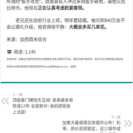
所谓的“扳手攻击”，就是真有人冲过来用扳手砸他，逼他交出
比特币。他现在
正在认真考虑赶紧套现。
老兄还在加密行业上班，明年要结婚。被问到$40万会不
会让婚礼升级，他答得很平静：
大概会多买几束花。
来源：加西周末综合
阅读:
1,145
免责声明：转载此文章的目的旨在传播更多信息以服务于社会，版权归原作者所有，我们已在文章结尾注明出处，
如有标注错误或其他问题请发邮件01simple888@gmail.com，谢谢！
上一篇
顶级豪门曝惊天丑闻! 弟弟被亲哥
性侵12年 全家默许! 亲妈把他告
上法庭!
下一篇
加拿大最值得买房城市公布！利
率、房价双双稳定，这三城市成