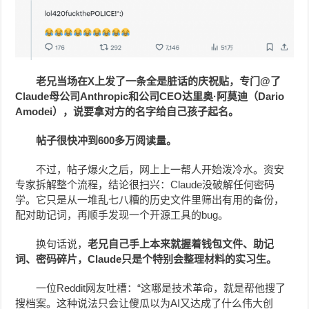
老兄当场在X上发了一条全是脏话的庆祝贴，专门@了
Claude母公司Anthropic和公司CEO达里奥·阿莫迪（Dario
Amodei），说要拿对方的名字给自己孩子起名。
帖子很快冲到600
多万阅读量。
不过，帖子爆火之后，网上上一帮人开始泼冷水。资安
专家拆解整个流程，结论很扫兴：Claude没破解任何密码
学。它只是从一堆乱七八糟的历史文件里筛出有用的备份，
配对助记词，再顺手发现一个开源工具的bug。
换句话说，
老兄自己手上本来就握着钱包文件、助记
词、密码碎片，
Claude
只是个特别会整理材料的实习生。
一位Reddit网友吐槽：“这哪是技术革命，就是帮他搜了
搜档案。这种说法只会让傻瓜以为AI又达成了什么伟大创