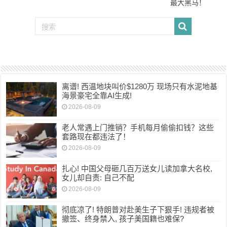
最大黑马！
离谱! 西温地块叫价$1280万 现场只有水泥地基
海景豪宅全靠AI生成!
2026-08-09
老人常遇上门推销？手机每月偷偷扣钱？这些
套路现在都违法了！
2026-08-09
扎心! 中国父母砸几百万送女儿读加拿大名校,
女儿却自责: 自己不配
2026-08-09
彻底凉了! 特朗普对赴美生子下狠手! 违规者被
撤签、终身禁入, 孩子美国籍也难保?