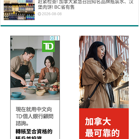
赶紧检查! 加拿大紧急召回知名品牌瓶装水、汉
堡肉饼! BC省有售
2026-08-08