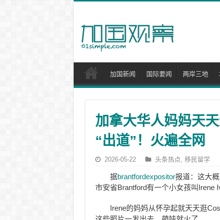
加国新闻
国际要闻
两岸三地
加拿大华人妈妈天天逛
“出道”！火遍全网
2026-05-22
头条热点
,
移民留学
据
brantfordexpositor
报道：这大概
市安省Brantford有一个小女孩叫Iren
Irene的妈妈从怀孕起就天天逛Co
这些照片一发出去，萌娃就火了。