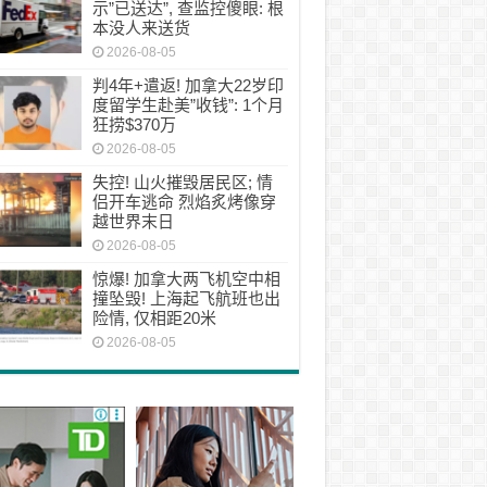
示”已送达”, 查监控傻眼: 根
本没人来送货
2026-08-05
判4年+遣返! 加拿大22岁印
度留学生赴美”收钱”: 1个月
狂捞$370万
2026-08-05
失控! 山火摧毁居民区; 情
侣开车逃命 烈焰炙烤像穿
越世界末日
2026-08-05
惊爆! 加拿大两飞机空中相
撞坠毁! 上海起飞航班也出
险情, 仅相距20米
2026-08-05