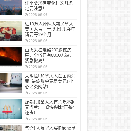
证明要求有变化！这几条一
定要注意！
2026-08-06
近10万人排队入籍加拿大!
美国人占一半以上! 现在申
请要等19个月
2026-08-06
山火失控烧毁200多栋房
屋，全省已有8000人被迫
紧急撤离！
2026-08-06
太阴险! 加拿大人在国内消
费, 最终账单竟是美元! 小
心这类网站!
2026-08-06
炸锅! 加拿大人直言吃不起
麦当劳: 一顿快餐比“正餐”
还贵!
2026-08-06
气炸! 大温华人买iPhone显