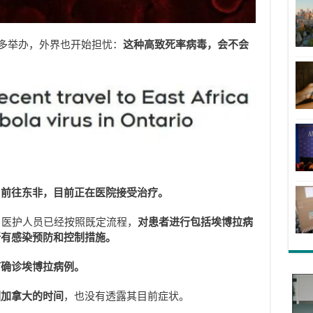
多伦多举办，外界也开始担忧：
这种高致死率病毒，会不会
曾前往东非，目前正在医院接受治疗。
，
医护人员已经按照既定流程，
对患者进行包括埃博拉病
所有感染预防和控制措施。
何确诊埃博拉病例。
回加拿大的时间
，也没有透露其目前症状。