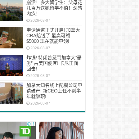
崩溃！多大留学生：父母花
几百万送她留学不值！深感
内疚！
2026-08-07
申请通道正式开启! 加拿大
CRA赔钱了 最高可领
$5000 现在就能申领!
2026-08-07
炸锅! 特朗普怒骂加拿大”恶
劣” 占美国便宜! 卡尼正面
回击!
2026-08-07
加拿大知名线上配餐公司申
请破产! 新CEO上任不到半
年就辞职!
2026-08-07