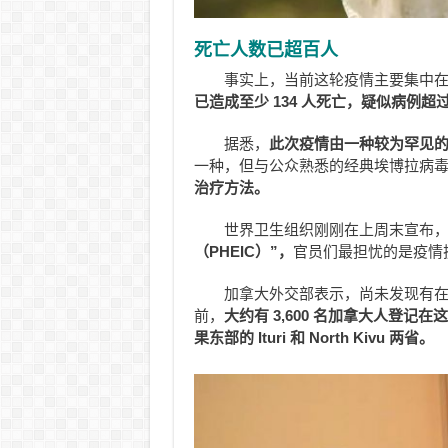
死亡人数已超百人
事实上，当前这轮疫情主要集中
已造成至少 134 人死亡，疑似病例超过 
据悉，
此次疫情由一种较为罕见的“B
一种，但与公众熟悉的经典埃博拉病
治疗方法。
世界卫生组织刚刚在上周末宣布
（PHEIC）”，
官员们最担忧的是疫情
加拿大外交部表示，尚未发现有
前，
大约有 3,600 名加拿大人登
果东部的 Ituri 和 North Kivu 两省。