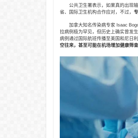
公共卫生署表示，如果真的出现
省、国际卫生机构合作应对，不过，
专
加拿大知名传染病专家 Isaac 
拉病例极为罕见，但历史上确实曾发生过
病例通过国际航班传播至美国和尼日
空往来，甚至可能在机场增加健康筛查