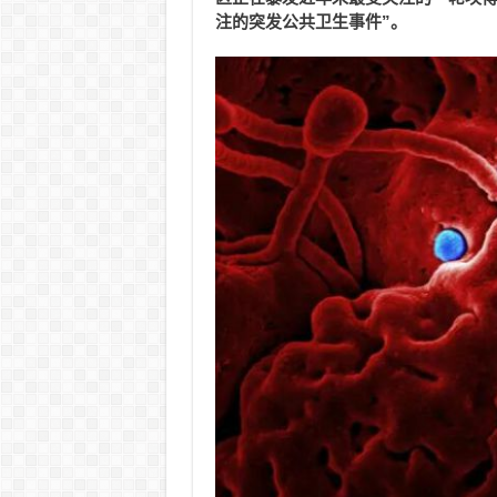
注的突发公共卫生事件”。