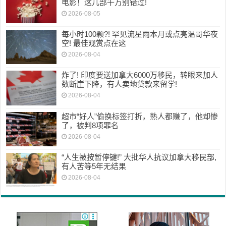
电影！这几部千万别错过!
2026-08-05
每小时100颗?! 罕见流星雨本月或点亮温哥华夜
空! 最佳观赏点在这
2026-08-04
炸了! 印度要送加拿大6000万移民，转眼来加人
数断崖下降，有人卖地贷款来留学!
2026-08-04
超市“好人”偷换标签打折，熟人都赚了，他却惨
了，被判8项罪名
2026-08-04
“人生被按暂停键!” 大批华人抗议加拿大移民部,
有人苦等5年无结果
2026-08-04