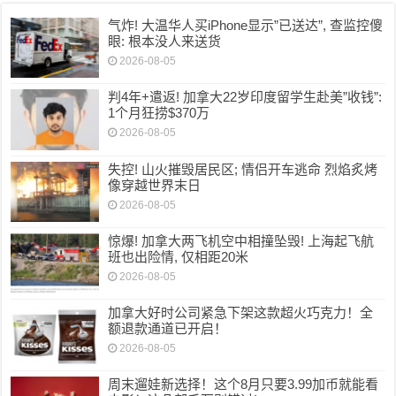
气炸! 大温华人买iPhone显示”已送达”, 查监控傻
眼: 根本没人来送货
2026-08-05
判4年+遣返! 加拿大22岁印度留学生赴美”收钱”:
1个月狂捞$370万
2026-08-05
失控! 山火摧毁居民区; 情侣开车逃命 烈焰炙烤
像穿越世界末日
2026-08-05
惊爆! 加拿大两飞机空中相撞坠毁! 上海起飞航
班也出险情, 仅相距20米
2026-08-05
加拿大好时公司紧急下架这款超火巧克力！全
额退款通道已开启！
2026-08-05
周末遛娃新选择！这个8月只要3.99加币就能看