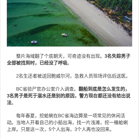
整片海域翻了个底朝天，可奇迹没有出现。
3
名失踪男子
全部被找到时，已经没了呼吸
。
2名生还者被送回鲍威尔河，急救人员现场评估后送医。
BC省验尸官办公室介入调查。
翻船到底是怎么发生的，
3
名男子是死于溺水还是别的原因，警方现在都还没有给出说
法
。
每年春夏，挖蛤蜊在BC省海边算是一项常见的休闲活
动。当地人开着自己的小船出海，找一片浅滩，挖一桶蛤蜊
上岸。只是这一次，5个人出海，3个人再也没回来。