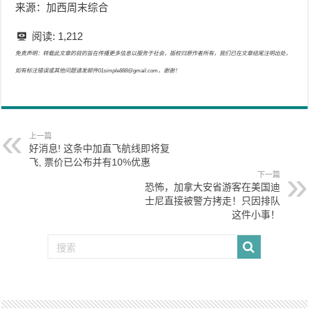
来源：加西周末综合
阅读:
1,212
免责声明：转载此文章的目的旨在传播更多信息以服务于社会，版权归原作者所有，我们已在文章结尾注明出处，
如有标注错误或其他问题请发邮件01simple888@gmail.com，谢谢！
上一篇
好消息! 这条中加直飞航线即将复
飞, 票价已公布并有10%优惠
下一篇
恐怖，加拿大安省游客在美国迪
士尼直接被警方拷走！只因排队
这件小事！