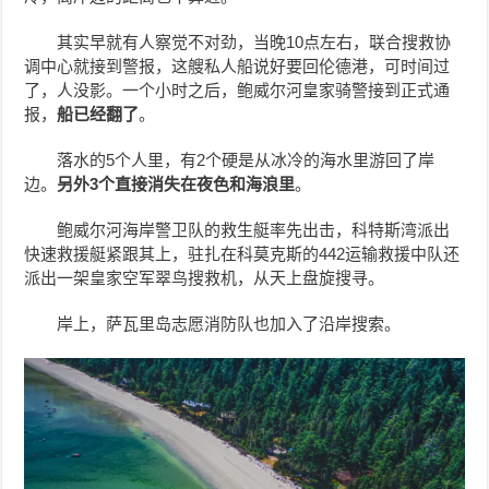
其实早就有人察觉不对劲，当晚10点左右，联合搜救协
调中心就接到警报，这艘私人船说好要回伦德港，可时间过
了，人没影。一个小时之后，鲍威尔河皇家骑警接到正式通
报，
船已经翻了
。
落水的5个人里，有2个硬是从冰冷的海水里游回了岸
边。
另外
3
个直接消失在夜色和海浪里
。
鲍威尔河海岸警卫队的救生艇率先出击，科特斯湾派出
快速救援艇紧跟其上，驻扎在科莫克斯的442运输救援中队还
派出一架皇家空军翠鸟搜救机，从天上盘旋搜寻。
岸上，萨瓦里岛志愿消防队也加入了沿岸搜索。