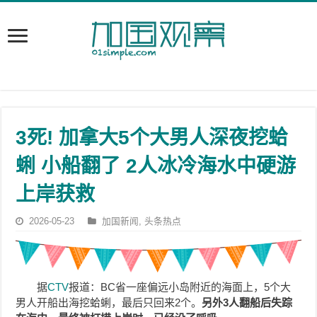
3死! 加拿大5个大男人深夜挖蛤
蜊 小船翻了 2人冰冷海水中硬游
上岸获救
2026-05-23
加国新闻
,
头条热点
据
CTV
报道：BC省一座偏远小岛附近的海面上，5个大
男人开船出海挖蛤蜊，最后只回来2个。
另外
3
人翻船后失踪