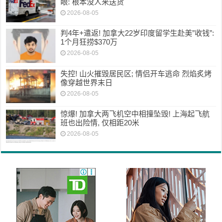
眼: 根本没人来送货
2026-08-05
判4年+遣返! 加拿大22岁印度留学生赴美”收钱”:
1个月狂捞$370万
2026-08-05
失控! 山火摧毁居民区; 情侣开车逃命 烈焰炙烤
像穿越世界末日
2026-08-05
惊爆! 加拿大两飞机空中相撞坠毁! 上海起飞航
班也出险情, 仅相距20米
2026-08-05