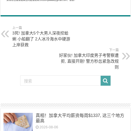
如有标注错误或其他问题请发邮件01simple888@gmail.com，谢谢！
上一篇
3死! 加拿大5个大男人深夜挖蛤
蜊 小船翻了 2人冰冷海水中硬游
上岸获救
下一篇
好家伙! 加拿大印度男子考警察遭
拒, 直接开刚! 警方秒怂紧急改规
则
真相！加拿大平均薪资每周$1337, 这三个地方
最高
2026-08-06