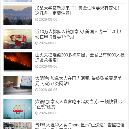
加拿大学签新规来了！资金证明要求有变化！
这几条一定要注意！
2026-08-06
近10万人排队入籍加拿大! 美国人占一半以上!
现在申请要等19个月
2026-08-06
山火失控烧毁200多栋房屋，全省已有8000人被
迫紧急撤离！
2026-08-06
太阴险! 加拿大人在国内消费, 最终账单竟是美
元! 小心这类网站!
2026-08-06
炸锅! 加拿大人直言吃不起麦当劳: 一顿快餐比
“正餐”还贵!
2026-08-06
气炸! 大温华人买iPhone显示”已送达”, 查监控傻