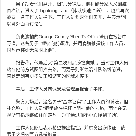
男子跟着他们离开，但“几分钟后，他和部分家人又翻越
围栏链，进入了 Lightning Lane（排队快速通道）”，随后再次
被同一名工作人员拦下。工作人员要求他们离开，并表示“可
以到外面再讨论”。
负责逮捕的Orange County Sheriff’s Office警员在报告中
写道，这名男子 “继续向前逼近，并用肩膀推撞该工作人员，
同时声称她无法阻止他”。
报告称，他随后又“第二次用肩膀撞向她”。当时工作人员
站在他前方试图阻挡去路，而男子则继续沿排队路线前进，
直到走到有更多员工和游客的区域才停下。
事后，工作人员向保安及管理层报告了事件。
警方到场后，这名男子“基本证实”了工作人员的说法，但
补充称，工作人员“把手放在栏杆上阻挡他的去路，而他在无
视所有指示继续往前走时，为了通过而不小心撞到了她”。
工作人员随后表示希望提出指控，并愿意出庭作证，该
男子之后被警方逮捕拘留。