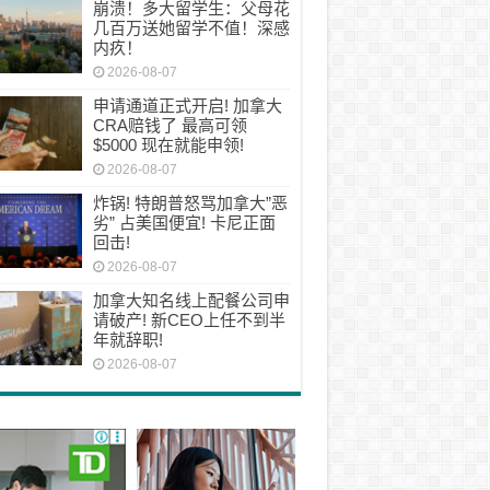
崩溃！多大留学生：父母花
几百万送她留学不值！深感
内疚！
2026-08-07
申请通道正式开启! 加拿大
CRA赔钱了 最高可领
$5000 现在就能申领!
2026-08-07
炸锅! 特朗普怒骂加拿大”恶
劣” 占美国便宜! 卡尼正面
回击!
2026-08-07
加拿大知名线上配餐公司申
请破产! 新CEO上任不到半
年就辞职!
2026-08-07