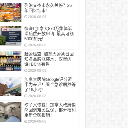
列治文夜市永久关停？26
年回忆结束！
2026-08-08
快查! 加拿大870万集体诉
讼赔偿开放申请, 最高可领
5000加元!
2026-08-08
赶紧检查! 加拿大紧急召回
知名品牌瓶装水、汉堡肉
饼! BC省有售
2026-08-08
加拿大医院Google评分近
半为差评！看个急诊居然等
了16小时！
2026-08-08
砍了又恢复！加拿大政府悄
然回调难民医保，部分福利
重新全额报销！
2026-08-08