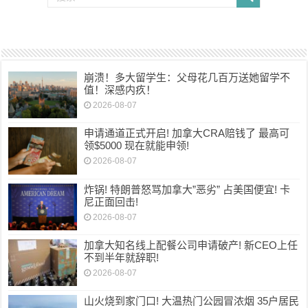
崩溃！多大留学生：父母花几百万送她留学不
值！深感内疚！
2026-08-07
申请通道正式开启! 加拿大CRA赔钱了 最高可
领$5000 现在就能申领!
2026-08-07
炸锅! 特朗普怒骂加拿大”恶劣” 占美国便宜! 卡
尼正面回击!
2026-08-07
加拿大知名线上配餐公司申请破产! 新CEO上任
不到半年就辞职!
2026-08-07
山火烧到家门口! 大温热门公园冒浓烟 35户居民