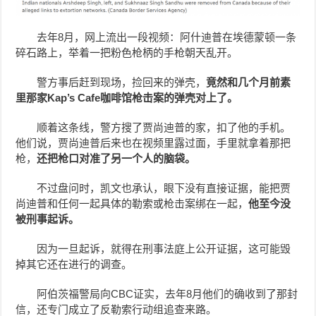
去年8月，网上流出一段视频：阿什迪普在埃德蒙顿一条
碎石路上，举着一把粉色枪柄的手枪朝天乱开。
警方事后赶到现场，捡回来的弹壳，
竟然和几个月前素
里那家Kap’s Cafe咖啡馆枪击案的弹壳对上了。
顺着这条线，警方搜了贾尚迪普的家，扣了他的手机。
他们说，贾尚迪普后来也在视频里露过面，手里就拿着那把
枪，
还把枪口对准了另一个人的脑袋。
不过盘问时，凯文也承认，眼下没有直接证据，能把贾
尚迪普和任何一起具体的勒索或枪击案绑在一起，
他至今没
被刑事起诉。
因为一旦起诉，就得在刑事法庭上公开证据，这可能毁
掉其它还在进行的调查。
阿伯茨福警局向CBC证实，去年8月他们的确收到了那封
信，还专门成立了反勒索行动组追查来路。