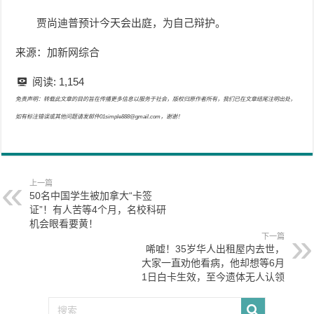
贾尚迪普预计今天会出庭，为自己辩护。
来源：加新网综合
阅读:
1,154
免责声明：转载此文章的目的旨在传播更多信息以服务于社会，版权归原作者所有，我们已在文章结尾注明出处，
如有标注错误或其他问题请发邮件01simple888@gmail.com，谢谢！
上一篇
50名中国学生被加拿大“卡签
证”！有人苦等4个月，名校科研
机会眼看要黄！
下一篇
唏嘘！35岁华人出租屋内去世，
大家一直劝他看病，他却想等6月
1日白卡生效，至今遗体无人认领