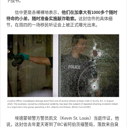
下战书。
信中更是赤裸裸地表示，
他们在加拿大有1000多个随时
待命的小弟，随时准备实施敲诈勒索。
这封信件的具体细
节，在周四的一场移民听证会上被正式曝光出来。
埃德蒙顿警方警员凯文（Kevin St. Louis）当庭作证，他
说，这封信去年夏天寄到了BC省阿伯茨福警局，落款来自臭