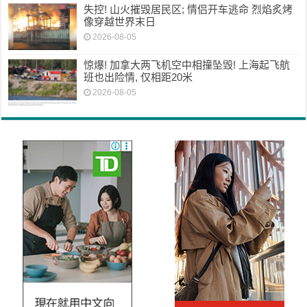
失控! 山火摧毁居民区; 情侣开车逃命 烈焰炙烤
像穿越世界末日
2026-08-05
惊爆! 加拿大两飞机空中相撞坠毁! 上海起飞航
班也出险情, 仅相距20米
2026-08-05