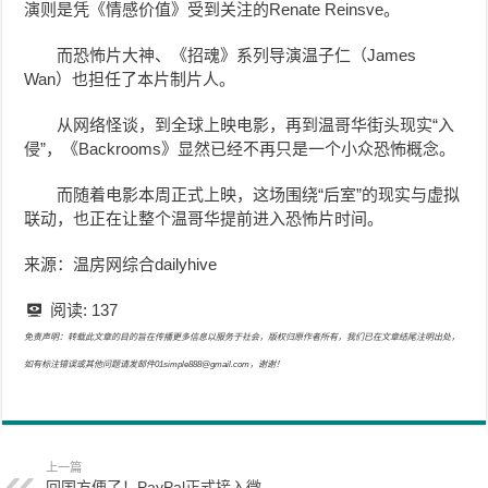
演则是凭《情感价值》受到关注的Renate Reinsve。
而恐怖片大神、《招魂》系列导演温子仁（James
Wan）也担任了本片制片人。
从网络怪谈，到全球上映电影，再到温哥华街头现实“入
侵”，《Backrooms》显然已经不再只是一个小众恐怖概念。
而随着电影本周正式上映，这场围绕“后室”的现实与虚拟
联动，也正在让整个温哥华提前进入恐怖片时间。
来源：温房网综合dailyhive
阅读:
137
免责声明：转载此文章的目的旨在传播更多信息以服务于社会，版权归原作者所有，我们已在文章结尾注明出处，
如有标注错误或其他问题请发邮件01simple888@gmail.com，谢谢！
上一篇
回国方便了！PayPal正式接入微