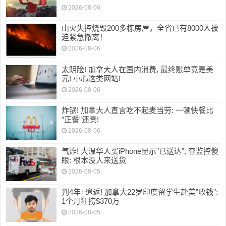
2026-08-06
山火失控烧毁200多栋房屋，全省已有8000人被
迫紧急撤离！
2026-08-06
太阴险! 加拿大人在国内消费, 最终账单竟是美
元! 小心这类网站!
2026-08-06
炸锅! 加拿大人直言吃不起麦当劳: 一顿快餐比
“正餐”还贵!
2026-08-06
气炸! 大温华人买iPhone显示”已送达”, 查监控傻
眼: 根本没人来送货
2026-08-05
判4年+遣返! 加拿大22岁印度留学生赴美”收钱”:
1个月狂捞$370万
2026-08-05