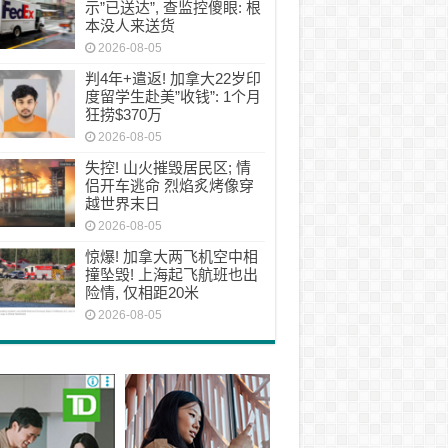
示”已送达”, 查监控傻眼: 根
本没人来送货
2026-08-05
判4年+遣返! 加拿大22岁印
度留学生赴美”收钱”: 1个月
狂捞$370万
2026-08-05
失控! 山火摧毁居民区; 情
侣开车逃命 烈焰炙烤像穿
越世界末日
2026-08-05
惊爆! 加拿大两飞机空中相
撞坠毁! 上海起飞航班也出
险情, 仅相距20米
2026-08-05