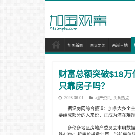
加国新闻
国际要闻
两岸三地
财富总额突破$18
只靠房子吗？
2026-06-01
地产资讯
,
头条热点
据温房网综合报道：加拿大多个
要组成部分的人来说，正成为潜在难
多伦多地区房地产委员会本周数据显示
跌4.9%；按房价指数计算，当前房价