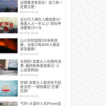
证明要求有变化！这几条一
定要注意！
2026-08-06
近10万人排队入籍加拿大!
美国人占一半以上! 现在申
请要等19个月
2026-08-06
山火失控烧毁200多栋房
屋，全省已有8000人被迫
紧急撤离！
2026-08-06
太阴险! 加拿大人在国内消
费, 最终账单竟是美元! 小
心这类网站!
2026-08-06
炸锅! 加拿大人直言吃不起
麦当劳: 一顿快餐比“正餐”
还贵!
2026-08-06
气炸! 大温华人买iPhone显