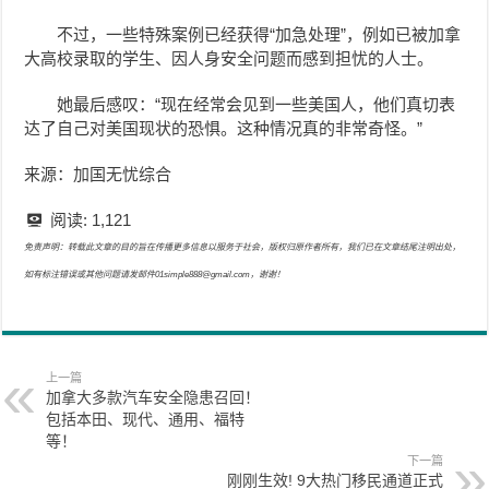
不过，一些特殊案例已经获得“加急处理”，例如已被加拿
大高校录取的学生、因人身安全问题而感到担忧的人士。
她最后感叹：“现在经常会见到一些美国人，他们真切表
达了自己对美国现状的恐惧。这种情况真的非常奇怪。”
来源：加国无忧综合
阅读:
1,121
免责声明：转载此文章的目的旨在传播更多信息以服务于社会，版权归原作者所有，我们已在文章结尾注明出处，
如有标注错误或其他问题请发邮件01simple888@gmail.com，谢谢！
上一篇
加拿大多款汽车安全隐患召回！
包括本田、现代、通用、福特
等！
下一篇
刚刚生效! 9大热门移民通道正式