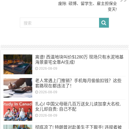
废除: 硕博、留学生、雇主担保全
变天!
离谱! 西温地块叫价$1280万 现场只有水泥地基
海景豪宅全靠AI生成!
2026-08-09
老人常遇上门推销？手机每月偷偷扣钱？这些
套路现在都违法了！
2026-08-09
扎心! 中国父母砸几百万送女儿读加拿大名校,
女儿却自责: 自己不配
2026-08-09
彻底凉了! 特朗普对赴美生子下狠手! 违规者被