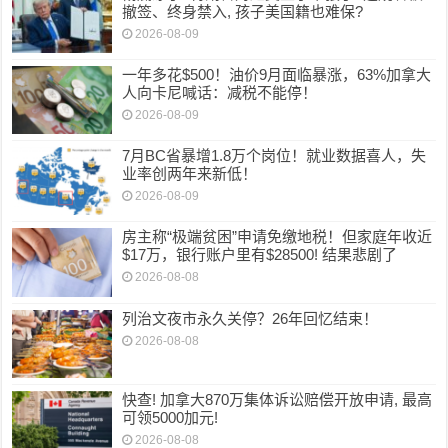
撤签、终身禁入, 孩子美国籍也难保?
2026-08-09
一年多花$500！油价9月面临暴涨，63%加拿大
人向卡尼喊话：减税不能停！
2026-08-09
7月BC省暴增1.8万个岗位！就业数据喜人，失
业率创两年来新低！
2026-08-09
房主称“极端贫困”申请免缴地税！但家庭年收近
$17万，银行账户里有$28500! 结果悲剧了
2026-08-08
列治文夜市永久关停？26年回忆结束！
2026-08-08
快查! 加拿大870万集体诉讼赔偿开放申请, 最高
可领5000加元!
2026-08-08