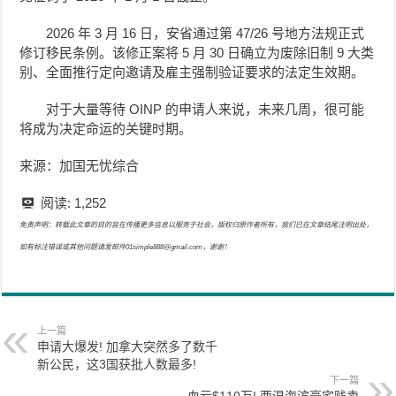
2026 年 3 月 16 日，安省通过第 47/26 号地方法规正式
修订移民条例。该修正案将 5 月 30 日确立为废除旧制 9 大类
别、全面推行定向邀请及雇主强制验证要求的法定生效期。
对于大量等待 OINP 的申请人来说，未来几周，很可能
将成为决定命运的关键时期。
来源：加国无忧综合
阅读:
1,252
免责声明：转载此文章的目的旨在传播更多信息以服务于社会，版权归原作者所有，我们已在文章结尾注明出处，
如有标注错误或其他问题请发邮件01simple888@gmail.com，谢谢！
上一篇
申请大爆发! 加拿大突然多了数千
新公民，这3国获批人数最多!
下一篇
血亏$110万! 西温海滨豪宅贱卖