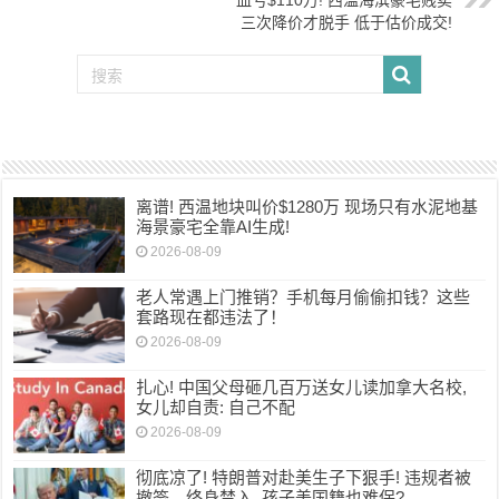
三次降价才脱手 低于估价成交!
离谱! 西温地块叫价$1280万 现场只有水泥地基
海景豪宅全靠AI生成!
2026-08-09
老人常遇上门推销？手机每月偷偷扣钱？这些
套路现在都违法了！
2026-08-09
扎心! 中国父母砸几百万送女儿读加拿大名校,
女儿却自责: 自己不配
2026-08-09
彻底凉了! 特朗普对赴美生子下狠手! 违规者被
撤签、终身禁入, 孩子美国籍也难保?