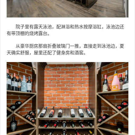
院子里有露天泳池，配淋浴和热水按摩浴缸，泳池边还
有带顶棚的烧烤露台。
从豪华厨房那扇折叠玻璃门一推，直接走到泳池边，夏
天确实舒服，屋里还配了健身房和酒窖。