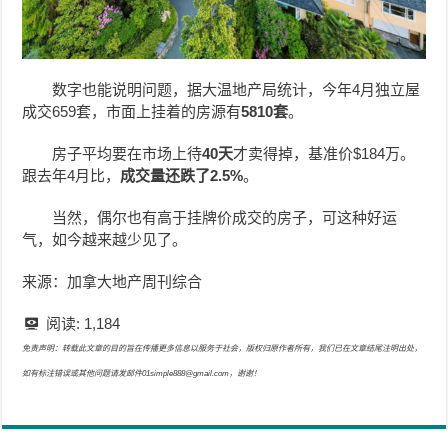
数字也能说明问题，据大温地产局统计，今年4月独立屋
成交659套，市面上挂着的房源有
5810套
。
房子平均要在市场上待
40天
才卖得掉，基准价$184万。
跟去年4月比，
成交量还跌了2.5%
。
当然，偶尔也有高于挂牌价成交的房子，可这种好运
气，如今越来越少见了。
来源：加拿大地产周刊综合
阅读:
1,184
免责声明：转载此文章的目的旨在传播更多信息以服务于社会，版权归原作者所有，我们已在文章结尾注明出处，
如有标注错误或其他问题请发邮件01simple888@gmail.com，谢谢！