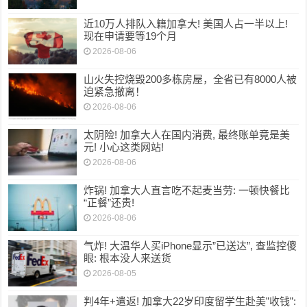
近10万人排队入籍加拿大! 美国人占一半以上!
现在申请要等19个月
2026-08-06
山火失控烧毁200多栋房屋，全省已有8000人被
迫紧急撤离！
2026-08-06
太阴险! 加拿大人在国内消费, 最终账单竟是美
元! 小心这类网站!
2026-08-06
炸锅! 加拿大人直言吃不起麦当劳: 一顿快餐比
“正餐”还贵!
2026-08-06
气炸! 大温华人买iPhone显示”已送达”, 查监控傻
眼: 根本没人来送货
2026-08-05
判4年+遣返! 加拿大22岁印度留学生赴美”收钱”: