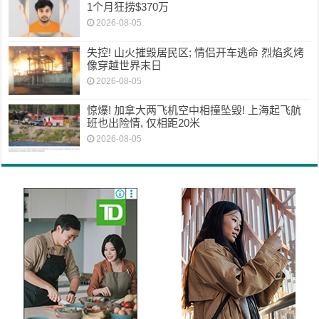
1个月狂捞$370万
2026-08-05
失控! 山火摧毁居民区; 情侣开车逃命 烈焰炙烤
像穿越世界末日
2026-08-05
惊爆! 加拿大两飞机空中相撞坠毁! 上海起飞航
班也出险情, 仅相距20米
2026-08-05