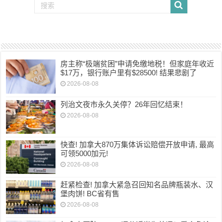
房主称“极端贫困”申请免缴地税！但家庭年收近
$17万，银行账户里有$28500! 结果悲剧了
2026-08-08
列治文夜市永久关停？26年回忆结束！
2026-08-08
快查! 加拿大870万集体诉讼赔偿开放申请, 最高
可领5000加元!
2026-08-08
赶紧检查! 加拿大紧急召回知名品牌瓶装水、汉
堡肉饼! BC省有售
2026-08-08