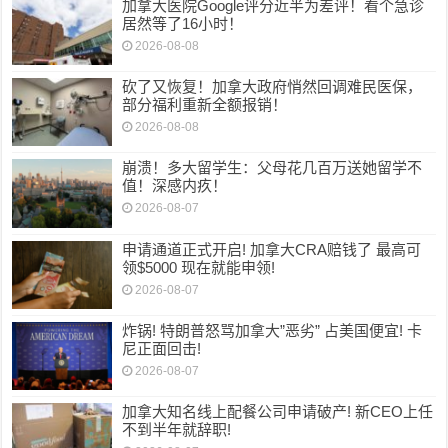
加拿大医院Google评分近半为差评！看个急诊
居然等了16小时！
2026-08-08
砍了又恢复！加拿大政府悄然回调难民医保，
部分福利重新全额报销！
2026-08-08
崩溃！多大留学生：父母花几百万送她留学不
值！深感内疚！
2026-08-07
申请通道正式开启! 加拿大CRA赔钱了 最高可
领$5000 现在就能申领!
2026-08-07
炸锅! 特朗普怒骂加拿大”恶劣” 占美国便宜! 卡
尼正面回击!
2026-08-07
加拿大知名线上配餐公司申请破产! 新CEO上任
不到半年就辞职!