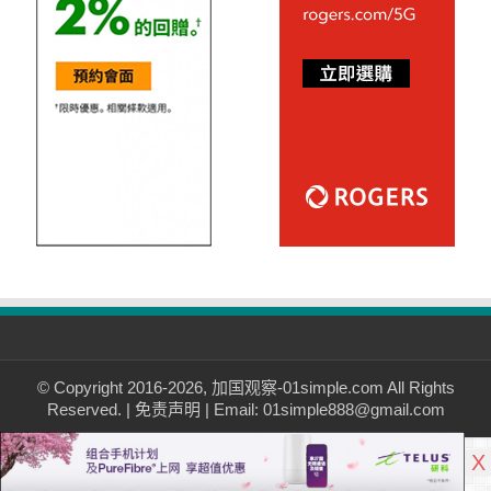
© Copyright 2016-2026, 加国观察-01simple.com All Rights
Reserved. |
免责声明
| Email: 01simple888@gmail.com
X