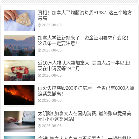
真相！加拿大平均薪资每周$1337, 这三个地方
最高
2026-08-06
加拿大学签新规来了！资金证明要求有变化！
这几条一定要注意！
2026-08-06
近10万人排队入籍加拿大! 美国人占一半以上!
现在申请要等19个月
2026-08-06
山火失控烧毁200多栋房屋，全省已有8000人被
迫紧急撤离！
2026-08-06
太阴险! 加拿大人在国内消费, 最终账单竟是美
元! 小心这类网站!
2026-08-06
炸锅! 加拿大人直言吃不起麦当劳: 一顿快餐比