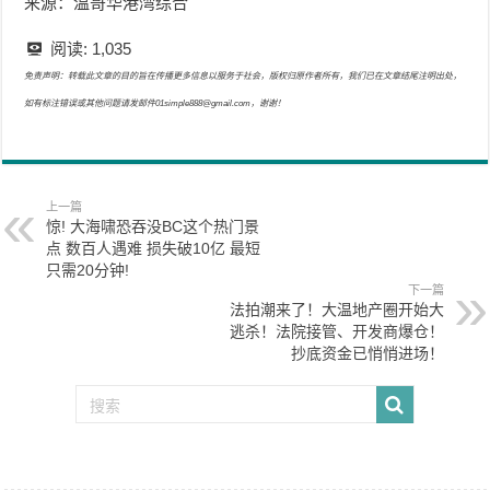
来源：温哥华港湾综合
阅读:
1,035
免责声明：转载此文章的目的旨在传播更多信息以服务于社会，版权归原作者所有，我们已在文章结尾注明出处，
如有标注错误或其他问题请发邮件01simple888@gmail.com，谢谢！
上一篇
惊! 大海啸恐吞没BC这个热门景
点 数百人遇难 损失破10亿 最短
只需20分钟!
下一篇
法拍潮来了！大温地产圈开始大
逃杀！法院接管、开发商爆仓！
抄底资金已悄悄进场！