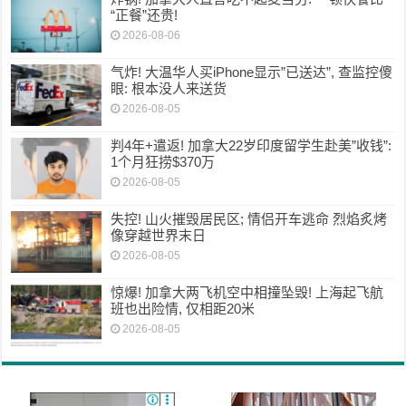
“正餐”还贵!
2026-08-06
气炸! 大温华人买iPhone显示”已送达”, 查监控傻
眼: 根本没人来送货
2026-08-05
判4年+遣返! 加拿大22岁印度留学生赴美”收钱”:
1个月狂捞$370万
2026-08-05
失控! 山火摧毁居民区; 情侣开车逃命 烈焰炙烤
像穿越世界末日
2026-08-05
惊爆! 加拿大两飞机空中相撞坠毁! 上海起飞航
班也出险情, 仅相距20米
2026-08-05