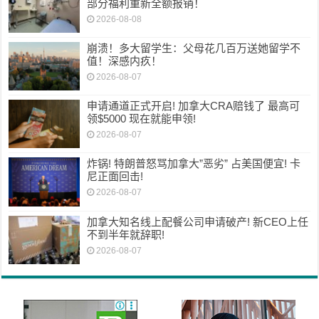
部分福利重新全额报销！
2026-08-08
崩溃！多大留学生：父母花几百万送她留学不
值！深感内疚！
2026-08-07
申请通道正式开启! 加拿大CRA赔钱了 最高可
领$5000 现在就能申领!
2026-08-07
炸锅! 特朗普怒骂加拿大”恶劣” 占美国便宜! 卡
尼正面回击!
2026-08-07
加拿大知名线上配餐公司申请破产! 新CEO上任
不到半年就辞职!
2026-08-07