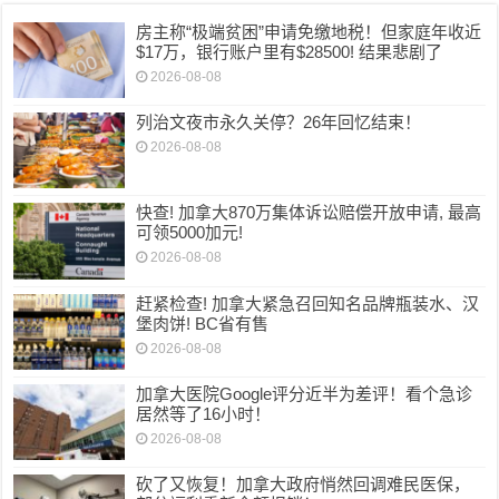
房主称“极端贫困”申请免缴地税！但家庭年收近
$17万，银行账户里有$28500! 结果悲剧了
2026-08-08
列治文夜市永久关停？26年回忆结束！
2026-08-08
快查! 加拿大870万集体诉讼赔偿开放申请, 最高
可领5000加元!
2026-08-08
赶紧检查! 加拿大紧急召回知名品牌瓶装水、汉
堡肉饼! BC省有售
2026-08-08
加拿大医院Google评分近半为差评！看个急诊
居然等了16小时！
2026-08-08
砍了又恢复！加拿大政府悄然回调难民医保，