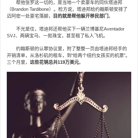
帮他张罗这一切的，是当地一个卖豪车的同伙塔迪邦
（Brandon Tardibone）。检方说，塔迪邦给约翰斯顿安排了
迈阿密一处豪宅落脚，
目的就是帮他躲开移民部门
。
不光是住，塔迪邦还帮他买下一辆兰博基尼Aventador
SVJ、两辆宝马、一批珠宝，甚至租了私人飞机。
约翰斯顿的认罪协议里，附了整整一页由塔迪邦经手的
开销清单，从洛杉矶的租车，到“给两个纽约女孩买的机票”。
三个月里，
这些花销总共119万美元
。