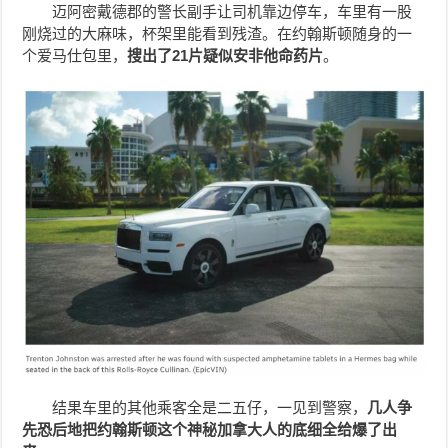
迈阿密戴德郡的警长副手让司机靠边停车，车里有一股
刚烧过的大麻味，杯架里能看到残渣。在约翰斯顿随身的一
个爱马仕包里，
搜出了21片疑似安非他命药片
。
结果车里的其他乘客全是二五仔，一见到警察，
几人争
先恐后地把约翰斯顿这个神秘加拿大人的底细全给爆了出