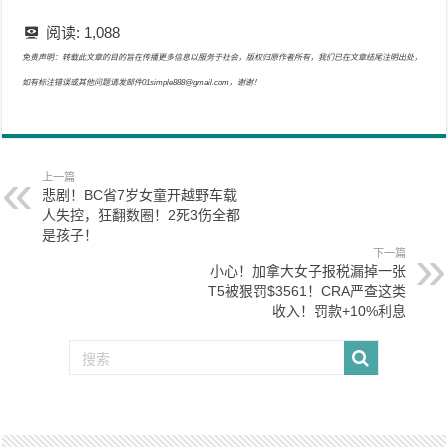
阅读:
1,088
免责声明：转载此文章的目的旨在传播更多信息以服务于社会，版权归原作者所有，我们已在文章结尾注明出处，
如有标注错误或其他问题请发邮件01simple888@gmail.com，谢谢！
上一篇
悲剧！BC省7岁女童开越野车载
人失控，狂翻数圈！2死3伤全都
是孩子！
下一篇
小心！加拿大女子报税漏掉一张
T5被狠罚$3561！CRA严查这类
收入！罚款+10%利息