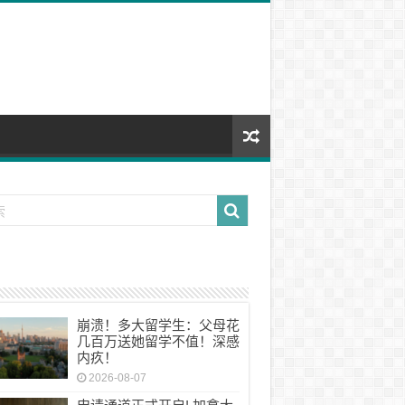
崩溃！多大留学生：父母花
几百万送她留学不值！深感
内疚！
2026-08-07