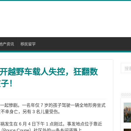
地产资讯
移民留学
童开越野车载人失控，狂翻数
孩子！
了一起惨剧。一名年仅 7 岁的孩子驾驶一辆全地形旁坐式
不幸身亡，另有 3 名儿童受伤。
发生在 6 月 4 日下午 1 点刚过。事发地点位于靠近
Pouce Coupe）社区外的一条乡间道路上。