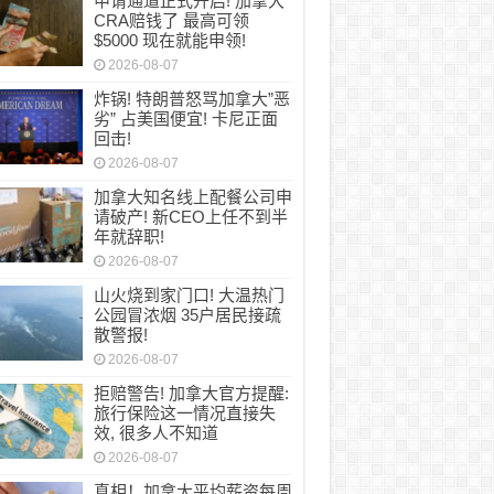
申请通道正式开启! 加拿大
CRA赔钱了 最高可领
$5000 现在就能申领!
2026-08-07
炸锅! 特朗普怒骂加拿大”恶
劣” 占美国便宜! 卡尼正面
回击!
2026-08-07
加拿大知名线上配餐公司申
请破产! 新CEO上任不到半
年就辞职!
2026-08-07
山火烧到家门口! 大温热门
公园冒浓烟 35户居民接疏
散警报!
2026-08-07
拒赔警告! 加拿大官方提醒:
旅行保险这一情况直接失
效, 很多人不知道
2026-08-07
真相！加拿大平均薪资每周