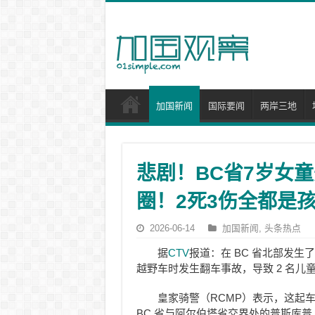
加国新闻
国际要闻
两岸三地
悲剧！BC省7岁女
圈！2死3伤全都是
2026-06-14
加国新闻
,
头条热点
据
CTV
报道：在 BC 省北部发生
越野车时发生翻车事故，导致 2 名儿童
皇家骑警（RCMP）表示，这起车祸
BC 省与阿尔伯塔省交界处的普斯库普（