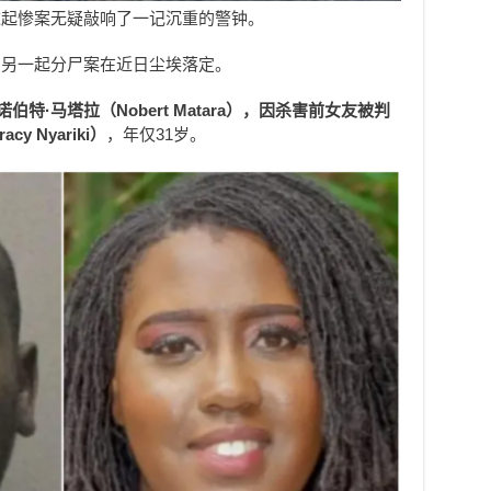
这起惨案无疑敲响了一记沉重的警钟。
，另一起分尸案在近日尘埃落定。
诺伯特
·
马塔拉（Nobert Matara
），因杀害前女友被判
y Nyariki
）
，年仅31岁。