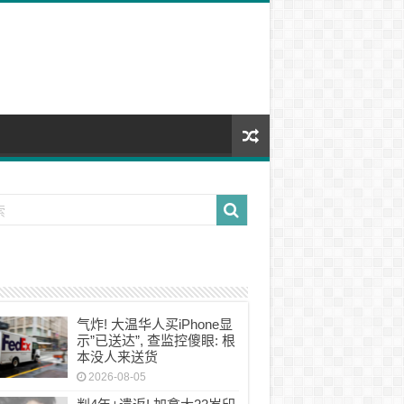
气炸! 大温华人买iPhone显
示”已送达”, 查监控傻眼: 根
本没人来送货
2026-08-05