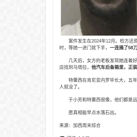
案件发生在2024年12月。检方
时，等她一进门就下手，
一连捅了
58
几天后，女方的老板发现她连着
店找到马塔拉，
他汽车后备箱里，正
特蕾西在肯尼亚内罗毕长大，五
人就没了。
于小芳和特蕾西很像，他们都是
愿真相能早点水落石出。
来源：加西周末综合