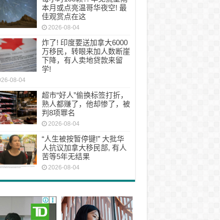
本月或点亮温哥华夜空! 最
佳观赏点在这
2026-08-04
炸了! 印度要送加拿大6000
万移民，转眼来加人数断崖
下降，有人卖地贷款来留
学!
026-08-04
超市“好人”偷换标签打折，
熟人都赚了，他却惨了，被
判8项罪名
2026-08-04
“人生被按暂停键!” 大批华
人抗议加拿大移民部, 有人
苦等5年无结果
2026-08-04