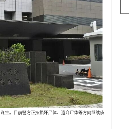
工谋生。目前警方正按损坏尸体、遗弃尸体等方向继续侦