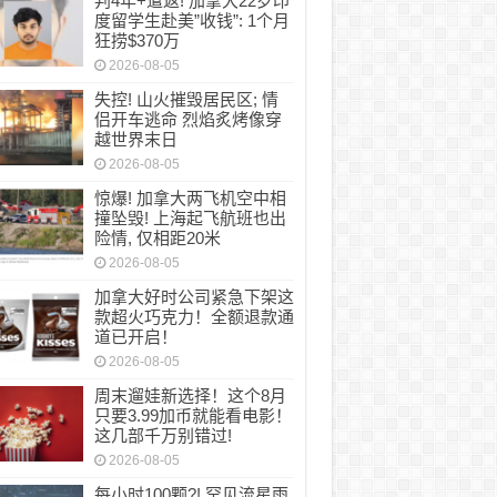
判4年+遣返! 加拿大22岁印
度留学生赴美”收钱”: 1个月
狂捞$370万
2026-08-05
失控! 山火摧毁居民区; 情
侣开车逃命 烈焰炙烤像穿
越世界末日
2026-08-05
惊爆! 加拿大两飞机空中相
撞坠毁! 上海起飞航班也出
险情, 仅相距20米
2026-08-05
加拿大好时公司紧急下架这
款超火巧克力！全额退款通
道已开启！
2026-08-05
周末遛娃新选择！这个8月
只要3.99加币就能看电影！
这几部千万别错过!
2026-08-05
每小时100颗?! 罕见流星雨