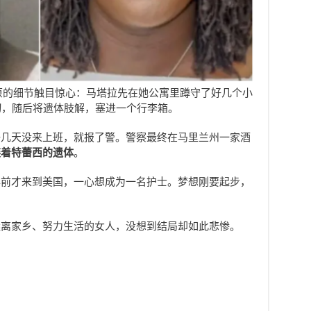
还原的细节触目惊心：马塔拉先在她公寓里蹲守了好几个小
刀
，随后将遗体肢解，塞进一个行李箱。
好几天没来上班，就报了警。警察最终在马里兰州一家酒
装着特蕾西的遗体
。
年前才来到美国，一心想成为一名护士。梦想刚要起步，
远离家乡、努力生活的女人，没想到结局却如此悲惨。