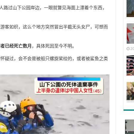
。有人路过山下公园岸边，一眼就瞥见海面上漂着个东西，
时游客如织，这么个地方突然冒出半截无头女尸，可想而
死者已经死亡数月
，具体死因至今不明。
2
也怀疑过，会不会是被船只螺旋桨绞的，或者被鲨鱼之类